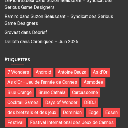
LePionfesseur
dans
Suzon Beaussant – Syndicat des
Serious Game Designers
Ramiro
dans
Suzon Beaussant – Syndicat des Serious
Game Designers
Grovast
dans
Débrief
Delloth
dans
Chroniques – Juin 2026
ÉTIQUETTES
7 Wonders
Android
Antoine Bauza
As d'Or
As d'Or - Jeu de l'année de Cannes
Asmodee
Blue Orange
Bruno Cathala
Carcassonne
Cocktail Games
Days of Wonder
DBDJ
des bretzels et des jeux
Dominion
Edge
Essen
Festival
Festival International des Jeux de Cannes