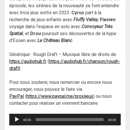
épisode, les sirènes de la nouveauté se font entendre
avec trois jeux sortis en 2023.
Cyrus
part à la
recherche de jeux enfants avec
Fluffy Valley
,
Flavien
voyage dans l’espace en solo avec
Convoyeur Très
Spatial
, et
Drou
poursuit ses découvertes de la hype
d’Essen avec
Le Château Blanc
.
Générique : Rough Draft – Musique libre de droits de
https://audiohub.fr
(
https://audiohub.fr/chanson/rough-
draft)
:
Pour nous soutenir, nous remercier ou encore nous
encourager, vous pouvez le faire via
PayPal
(
https://www.paypal.me/proxijeux
) ou nous
contacter pour réaliser un virement bancaire.
Lecteur
00:00
00:00
audio