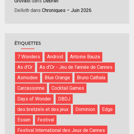
Grovast
dans
Débrief
Delloth
dans
Chroniques – Juin 2026
ÉTIQUETTES
7 Wonders
Android
Antoine Bauza
As d'Or
As d'Or - Jeu de l'année de Cannes
Asmodee
Blue Orange
Bruno Cathala
Carcassonne
Cocktail Games
Days of Wonder
DBDJ
des bretzels et des jeux
Dominion
Edge
Essen
Festival
Festival International des Jeux de Cannes