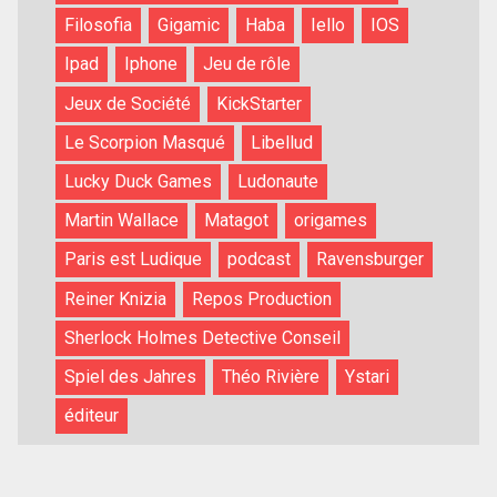
Filosofia
Gigamic
Haba
Iello
IOS
Ipad
Iphone
Jeu de rôle
Jeux de Société
KickStarter
Le Scorpion Masqué
Libellud
Lucky Duck Games
Ludonaute
Martin Wallace
Matagot
origames
Paris est Ludique
podcast
Ravensburger
Reiner Knizia
Repos Production
Sherlock Holmes Detective Conseil
Spiel des Jahres
Théo Rivière
Ystari
éditeur