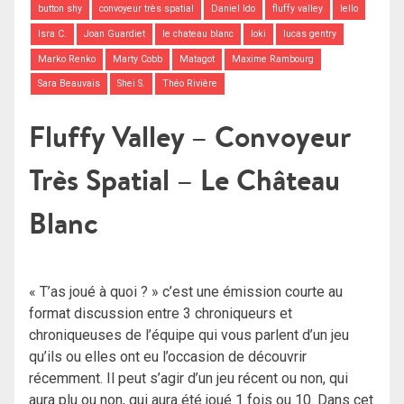
button shy
convoyeur très spatial
Daniel Ido
fluffy valley
Iello
Isra C.
Joan Guardiet
le chateau blanc
loki
lucas gentry
Marko Renko
Marty Cobb
Matagot
Maxime Rambourg
Sara Beauvais
Shei S.
Théo Rivière
Fluffy Valley – Convoyeur
Très Spatial – Le Château
Blanc
« T’as joué à quoi ? » c’est une émission courte au
format discussion entre 3 chroniqueurs et
chroniqueuses de l’équipe qui vous parlent d’un jeu
qu’ils ou elles ont eu l’occasion de découvrir
récemment. Il peut s’agir d’un jeu récent ou non, qui
aura plu ou non, qui aura été joué 1 fois ou 10. Dans cet