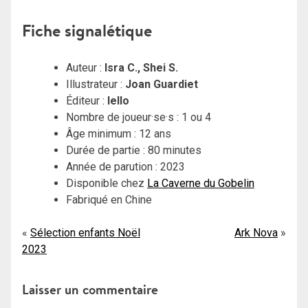
Fi
che signalétique
Auteur :
Isra C., Shei S.
Illustrateur :
Joan Guardiet
Éditeur :
Iello
Nombre de joueur·se·s : 1 ou 4
Âge minimum : 12 ans
Durée de partie : 80 minutes
Année de parution : 2023
Disponible chez
La Caverne du Gobelin
Fabriqué en Chine
Navigation
Sélection enfants Noël
Ark Nova
2023
de
l’article
Laisser un commentaire