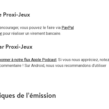
haut
pou
e Proxi-Jeux
aug
ou
encourager, vous pouvez le faire via
PayPal
dimi
er
pour réaliser un virement bancaire.
le
vol
ar Proxi-Jeux
onner à notre flux Apple Podcast
. Si vous nous appréciez, note
commentaire ! Sur Android, nous vous recommandons d’utiliser
iques de l’émission