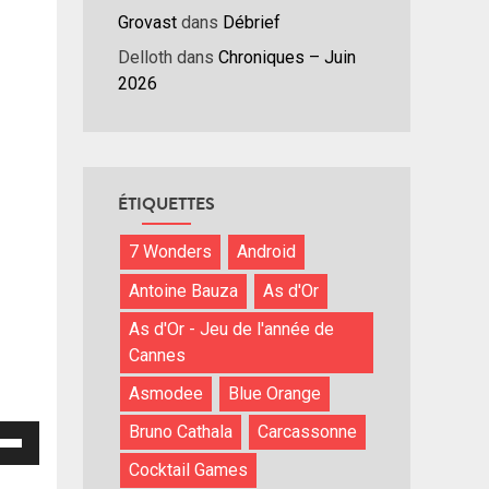
Grovast
dans
Débrief
Delloth
dans
Chroniques – Juin
2026
ÉTIQUETTES
7 Wonders
Android
Antoine Bauza
As d'Or
As d'Or - Jeu de l'année de
Cannes
Asmodee
Blue Orange
Bruno Cathala
Carcassonne
isez
Cocktail Games
hes