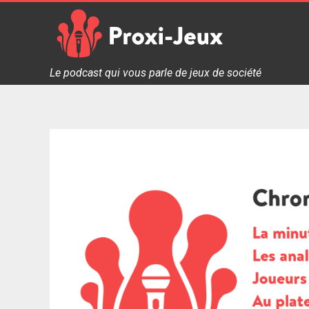
Skip
to
content
Proxi Jeux - Le podcast qui vous parle de jeux de soc
Le podcast qui vous parle de jeux de société