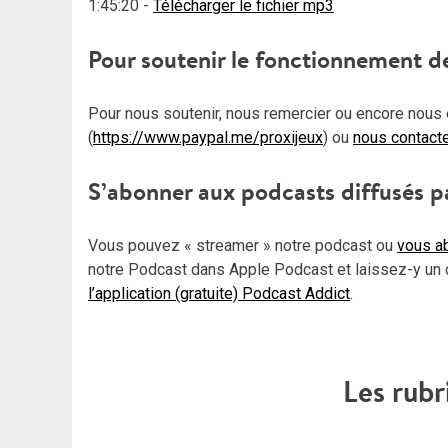
1:45:20
-
Télécharger le fichier mp3
Pour soutenir le fonctionnement d
Pour nous soutenir, nous remercier ou encore nous 
(
https://www.paypal.me/proxijeux
) ou
nous contact
S’abonner aux podcasts diffusés p
Vous pouvez « streamer » notre podcast ou
vous ab
notre Podcast dans Apple Podcast et laissez-y un 
l’application (gratuite) Podcast Addict
.
Les rubr