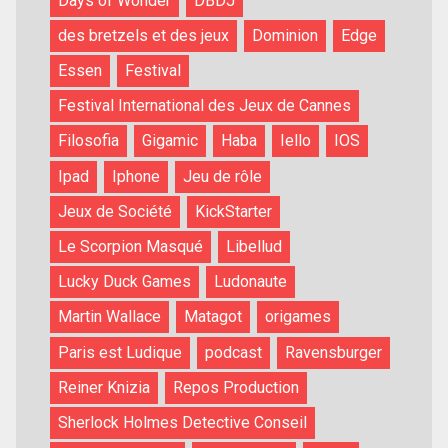
Days of Wonder
DBDJ
des bretzels et des jeux
Dominion
Edge
Essen
Festival
Festival International des Jeux de Cannes
Filosofia
Gigamic
Haba
Iello
IOS
Ipad
Iphone
Jeu de rôle
Jeux de Société
KickStarter
Le Scorpion Masqué
Libellud
Lucky Duck Games
Ludonaute
Martin Wallace
Matagot
origames
Paris est Ludique
podcast
Ravensburger
Reiner Knizia
Repos Production
Sherlock Holmes Detective Conseil