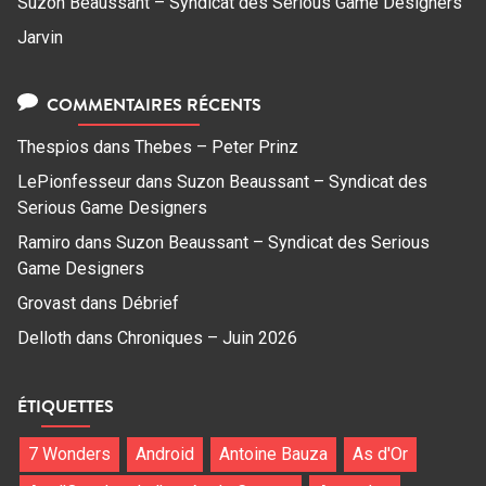
Suzon Beaussant – Syndicat des Serious Game Designers
Jarvin
COMMENTAIRES RÉCENTS
Thespios
dans
Thebes – Peter Prinz
LePionfesseur
dans
Suzon Beaussant – Syndicat des
Serious Game Designers
Ramiro
dans
Suzon Beaussant – Syndicat des Serious
Game Designers
Grovast
dans
Débrief
Delloth
dans
Chroniques – Juin 2026
ÉTIQUETTES
7 Wonders
Android
Antoine Bauza
As d'Or