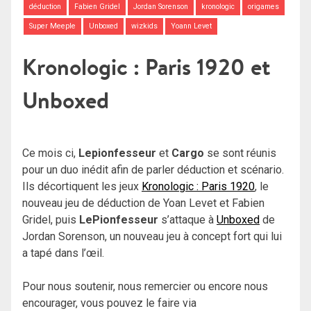
déduction
Fabien Gridel
Jordan Sorenson
kronologic
origames
Super Meeple
Unboxed
wizkids
Yoann Levet
Kronologic : Paris 1920 et
Unboxed
Ce mois ci,
Lepionfesseur
et
Cargo
se sont réunis
pour un duo inédit afin de parler déduction et scénario.
Ils décortiquent les jeux
Kronologic : Paris 1920
, le
nouveau jeu de déduction de Yoan Levet et Fabien
Gridel, puis
LePionfesseur
s’attaque à
Unboxed
de
Jordan Sorenson, un nouveau jeu à concept fort qui lui
a tapé dans l’œil.
Pour nous soutenir, nous remercier ou encore nous
encourager, vous pouvez le faire via