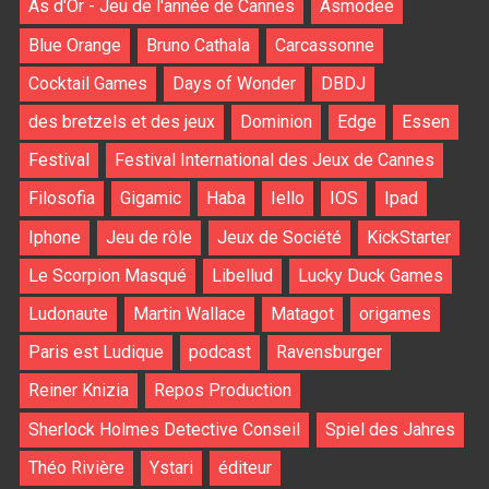
As d'Or - Jeu de l'année de Cannes
Asmodee
Blue Orange
Bruno Cathala
Carcassonne
Cocktail Games
Days of Wonder
DBDJ
des bretzels et des jeux
Dominion
Edge
Essen
Festival
Festival International des Jeux de Cannes
Filosofia
Gigamic
Haba
Iello
IOS
Ipad
Iphone
Jeu de rôle
Jeux de Société
KickStarter
Le Scorpion Masqué
Libellud
Lucky Duck Games
Ludonaute
Martin Wallace
Matagot
origames
Paris est Ludique
podcast
Ravensburger
Reiner Knizia
Repos Production
Sherlock Holmes Detective Conseil
Spiel des Jahres
Théo Rivière
Ystari
éditeur