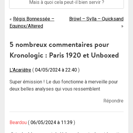
Mais à quoi cela peut-il bien servir ?
Navigation
Régis Bonnessée –
Bröwl – Sylla – Quicksand
Equinox/Altered
de
l’article
5 nombreux commentaires pour
Kronologic : Paris 1920 et Unboxed
L'Acariâtre
04/05/2024 à 22:40
Super émission ! Le duo fonctionne à merveille pour
deux belles analyses qui vous ressemblent
Répondre
Beardou
06/05/2024 à 11:39