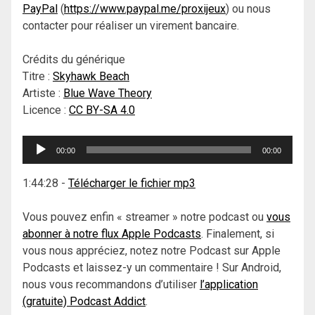
PayPal
(
https://www.paypal.me/proxijeux
) ou nous
contacter pour réaliser un virement bancaire.
Crédits du générique
Titre :
Skyhawk Beach
Artiste :
Blue Wave Theory
Licence :
CC BY-SA 4.0
Lecteur
00:00
00:00
audio
1:44:28
-
Télécharger le fichier mp3
Vous pouvez enfin « streamer » notre podcast ou
vous
abonner à notre flux Apple Podcasts
. Finalement, si
vous nous appréciez, notez notre Podcast sur Apple
Podcasts et laissez-y un commentaire ! Sur Android,
nous vous recommandons d’utiliser
l’application
(gratuite) Podcast Addict
.