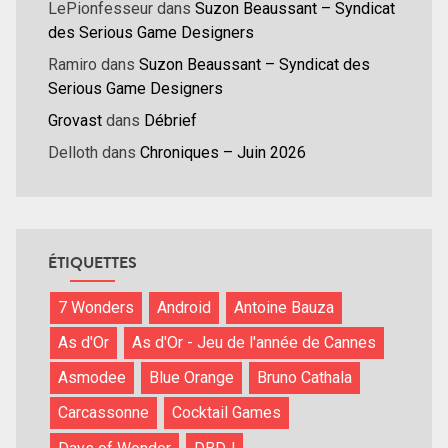
LePionfesseur
dans
Suzon Beaussant – Syndicat
des Serious Game Designers
Ramiro
dans
Suzon Beaussant – Syndicat des
Serious Game Designers
Grovast
dans
Débrief
Delloth
dans
Chroniques – Juin 2026
ÉTIQUETTES
7 Wonders
Android
Antoine Bauza
As d'Or
As d'Or - Jeu de l'année de Cannes
Asmodee
Blue Orange
Bruno Cathala
Carcassonne
Cocktail Games