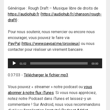
Générique : Rough Draft – Musique libre de droits de
https://audiohub.fr
(
https://audiohub.fr/chanson/rough-
draft)
:
Pour nous soutenir, nous remercier ou encore nous
encourager, vous pouvez le faire via
PayPal
(
https://www.paypal.me/proxijeux
) ou nous
contacter pour réaliser un virement bancaire.
Lecteur
01:02
00:00
audio
0:37:03
-
Télécharger le fichier mp3
Vous pouvez « streamer » notre podcast ou
vous
abonner à notre flux iTunes
. Si vous nous appréciez,
notez notre Podcast dans iTunes et laissez-y un
commentaire ! Sur Android, nous vous recommandons