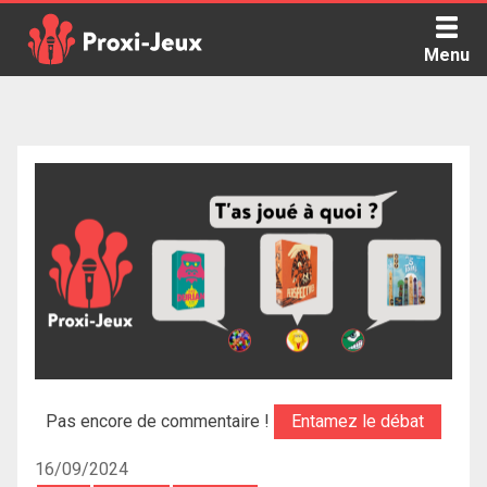
Skip
to
Menu
content
Proxi Jeux - Le podcast qui vous parle de jeux de société
Pas encore de commentaire !
Entamez le débat
16/09/2024