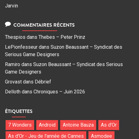
Jarvin
COMMENTAIRES RÉCENTS
Thespios
dans
Thebes – Peter Prinz
LePionfesseur
dans
Suzon Beaussant – Syndicat des
Serious Game Designers
Ramiro
dans
Suzon Beaussant – Syndicat des Serious
Game Designers
Grovast
dans
Débrief
Delloth
dans
Chroniques – Juin 2026
ÉTIQUETTES
7 Wonders
Android
Antoine Bauza
As d'Or
As d'Or - Jeu de l'année de Cannes
Asmodee