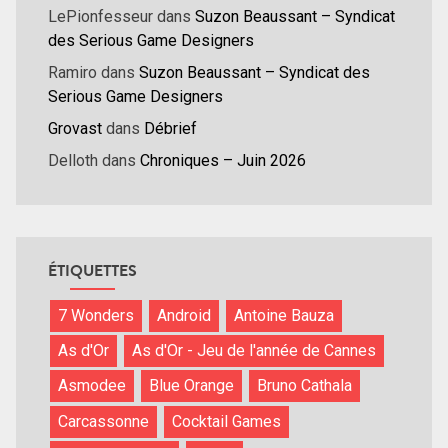
LePionfesseur
dans
Suzon Beaussant – Syndicat
des Serious Game Designers
Ramiro
dans
Suzon Beaussant – Syndicat des
Serious Game Designers
Grovast
dans
Débrief
Delloth
dans
Chroniques – Juin 2026
ÉTIQUETTES
7 Wonders
Android
Antoine Bauza
As d'Or
As d'Or - Jeu de l'année de Cannes
Asmodee
Blue Orange
Bruno Cathala
Carcassonne
Cocktail Games