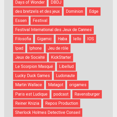
Days of Wonder
DBDJ
des bretzels et des jeux
Dominion
Edge
Essen
Festival
Festival International des Jeux de Cannes
Filosofia
Gigamic
Haba
Iello
IOS
Ipad
Iphone
Jeu de rôle
Jeux de Société
KickStarter
Le Scorpion Masqué
Libellud
Lucky Duck Games
Ludonaute
Martin Wallace
Matagot
origames
Paris est Ludique
podcast
Ravensburger
Reiner Knizia
Repos Production
Sherlock Holmes Detective Conseil