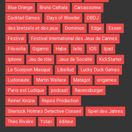
Blue Orange
Bruno Cathala
Carcassonne
Cocktail Games
Days of Wonder
DBDJ
des bretzels et des jeux
Dominion
Edge
Essen
Festival
Festival International des Jeux de Cannes
Filosofia
Gigamic
Haba
Iello
IOS
Ipad
Iphone
Jeu de rôle
Jeux de Société
KickStarter
Le Scorpion Masqué
Libellud
Lucky Duck Games
Ludonaute
Martin Wallace
Matagot
origames
Paris est Ludique
podcast
Ravensburger
Reiner Knizia
Repos Production
Sherlock Holmes Detective Conseil
Spiel des Jahres
Théo Rivière
Ystari
éditeur