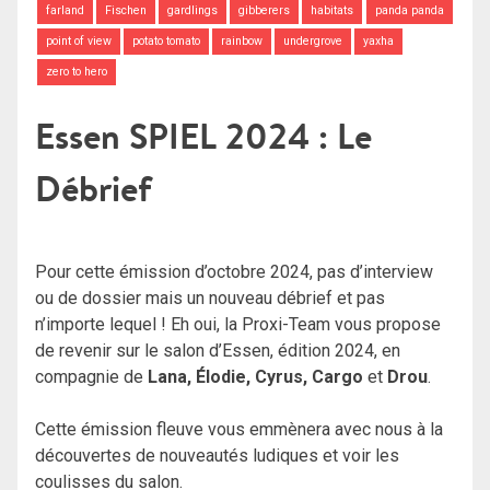
farland
Fischen
gardlings
gibberers
habitats
panda panda
point of view
potato tomato
rainbow
undergrove
yaxha
zero to hero
Essen SPIEL 2024 : Le
Débrief
Pour cette émission d’octobre 2024, pas d’interview
ou de dossier mais un nouveau débrief et pas
n’importe lequel ! Eh oui, la Proxi-Team vous propose
de revenir sur le salon d’Essen, édition 2024, en
compagnie de
Lana, Élodie, Cyrus, Cargo
et
Drou
.
Cette émission fleuve vous emmènera avec nous à la
découvertes de nouveautés ludiques et voir les
coulisses du salon.