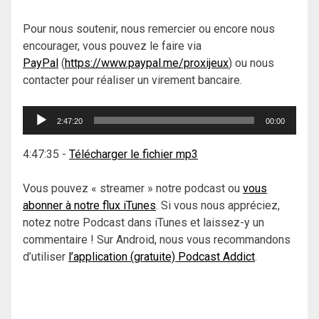
Pour nous soutenir, nous remercier ou encore nous
encourager, vous pouvez le faire via
PayPal
(
https://www.paypal.me/proxijeux
) ou nous
contacter pour réaliser un virement bancaire.
Lecteur
2:47:20
00:00
audio
4:47:35
-
Télécharger le fichier mp3
Vous pouvez « streamer » notre podcast ou
vous
abonner à notre flux iTunes
. Si vous nous appréciez,
notez notre Podcast dans iTunes et laissez-y un
commentaire ! Sur Android, nous vous recommandons
d’utiliser
l’application (gratuite) Podcast Addict
.