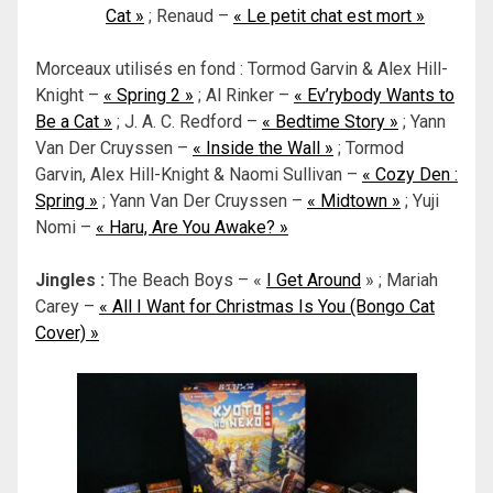
Cat »
; Renaud –
« Le petit chat est mort »
Morceaux utilisés en fond :
Tormod Garvin & Alex Hill-
Knight –
« Spring 2 »
; Al Rinker –
« Ev’rybody Wants to
Be a Cat »
; J. A. C. Redford –
« Bedtime Story »
;
Yann
Van Der Cruyssen –
« Inside the Wall »
;
Tormod
Garvin, Alex Hill-Knight & Naomi Sullivan –
« Cozy Den :
Spring »
;
Yann Van Der Cruyssen –
« Midtown »
;
Yuji
Nomi –
« Haru, Are You Awake? »
Jingles :
The Beach Boys – «
I Get Around
» ;
Mariah
Carey –
« All I Want for Christmas Is You (Bongo Cat
Cover) »