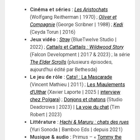
Cinéma et séries :
Les Aristochats
(Wolfgang Reitherman | 1970) ;
Oliver et
Compagnie
(George Scribner | 1988) ;
Kedi
(Ceyda Torun | 2016)
Jeux vidéo :
Stray
(BlueTwelve Studio |
2022) ;
Cattails
et
Cattails : Wildwood Story
(Falcon Development | 2017 & 2023) ; la série
The Elder Scrolls
(plusieurs épisodes,
aujourd’hui édité par Bethesda)
Le jeu de rôle :
Cats! : La Mascarade
(Vincent Mathieu | 2011) ;
Les Miaulements
d’Ulthar
(Xavier Laporte | 2025 |
interview
chez Polgara
) ;
Donjons et chatons
(Studio
Deadcrows | 2023) |
La voie du chat
(Tim
Robert | 2023)
Littérature :
Hachi & Maruru : chats des rues
(Yuri Sonoda | Bamboo Eds | depuis 2021)
Musique & audio :
Primus – «
Tommy the