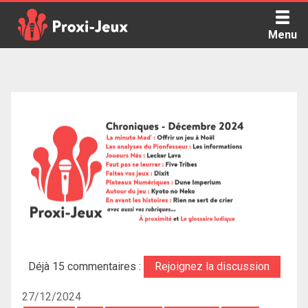
Skip
to
Menu
content
Proxi Jeux - Le podcast qui vous parle de jeux de société
Déjà 15 commentaires :
Rejoignez la discussion
27/12/2024