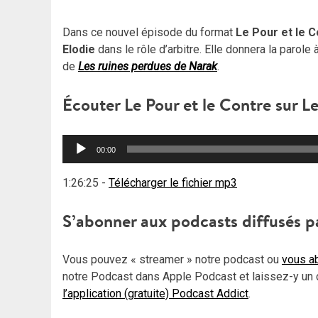
Dans ce nouvel épisode du format
Le Pour et le 
Elodie
dans le rôle d’arbitre. Elle donnera la parole 
de
Les ruines perdues de Narak
.
Écouter Le Pour et le Contre sur L
Lecteur
00:00
audio
1:26:25
-
Télécharger le fichier mp3
S’abonner aux podcasts diffusés p
Vous pouvez « streamer » notre podcast ou
vous ab
notre Podcast dans Apple Podcast et laissez-y un 
l’application (gratuite) Podcast Addict
.