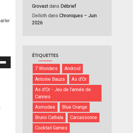
Grovast
dans
Débrief
Delloth
dans
Chroniques – Juin
arler
2026
ÉTIQUETTES
isez
7 Wonders
Android
hes
Antoine Bauza
As d'Or
/bas
r
As d'Or - Jeu de l'année de
menter
Cannes
Asmodee
Blue Orange
z
nuer
Bruno Cathala
Carcassonne
ume.
Cocktail Games