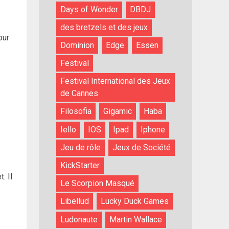
Days of Wonder
DBDJ
des bretzels et des jeux
our
Dominion
Edge
Essen
Festival
Festival International des Jeux
de Cannes
Filosofia
Gigamic
Haba
Iello
IOS
Ipad
Iphone
Jeu de rôle
Jeux de Société
KickStarter
. Il
Le Scorpion Masqué
Libellud
Lucky Duck Games
Ludonaute
Martin Wallace