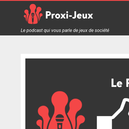
Skip
to
content
Proxi Jeux - Le podcast qui vous parle de jeux de soc
Le podcast qui vous parle de jeux de société