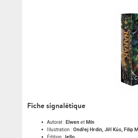
Fiche signalétique
Autorat :
Elwen
et
Mín
Illustration :
Ondřej Hrdin, Jiří Kůs, Fili
Édition :
Iello