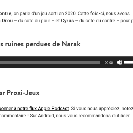
Contre
, on parle d’un jeu sorti en 2020. Cette fois-ci, nous avons
à
Drou
– du côté du pour – et
Cyrus
– du côté du contre – pour p
es ruines perdues de Narak
Util
00:00
les
flèc
haut
pou
ar Proxi-Jeux
aug
ou
onner à notre flux Apple Podcast
. Si vous nous appréciez, note
dimi
commentaire ! Sur Android, nous vous recommandons d’utiliser
le
vol