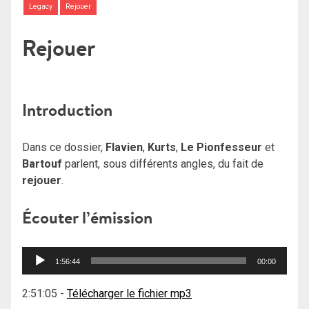
Legacy
Rejouer
Rejouer
Introduction
Dans ce dossier,
Flavien
,
Kurts
,
Le Pionfesseur
et
Bartouf
parlent, sous différents angles, du fait de
rejouer
.
Écouter l’émission
Lecteur
1:56:44
00:00
audio
2:51:05
-
Télécharger le fichier mp3