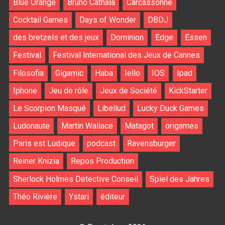
Blue Orange
Bruno Cathala
Carcassonne
Cocktail Games
Days of Wonder
DBDJ
des bretzels et des jeux
Dominion
Edge
Essen
Festival
Festival International des Jeux de Cannes
Filosofia
Gigamic
Haba
Iello
IOS
Ipad
Iphone
Jeu de rôle
Jeux de Société
KickStarter
Le Scorpion Masqué
Libellud
Lucky Duck Games
Ludonaute
Martin Wallace
Matagot
origames
Paris est Ludique
podcast
Ravensburger
Reiner Knizia
Repos Production
Sherlock Holmes Detective Conseil
Spiel des Jahres
Théo Rivière
Ystari
éditeur