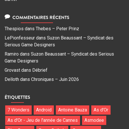
COMMENTAIRES RÉCENTS
Thespios
dans
Thebes – Peter Prinz
LePionfesseur
dans
Suzon Beaussant – Syndicat des
Serious Game Designers
Ramiro
dans
Suzon Beaussant – Syndicat des Serious
Game Designers
Grovast
dans
Débrief
Delloth
dans
Chroniques – Juin 2026
ÉTIQUETTES
7 Wonders
Android
Antoine Bauza
As d'Or
As d'Or - Jeu de l'année de Cannes
Asmodee