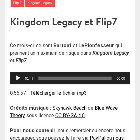
Flip 7
Kingdom Legacy
Kingdom Legacy et Flip7
Ce mois-ci, ce sont
Bartouf
et
LePionfesseur
qui
prennent un maximum de risque dans
Kingdom Legacy
et
Flip7.
Lecteur
01:47
00:00
audio
0:56:57
-
Télécharger le fichier mp3
Crédits musique :
Skyhawk Beach
de
Blue Wave
Theory
sous licence
CC BY-SA 4.0
.
Pour nous soutenir
, nous remercier ou encore nous
encourager, vous pouvez le faire via
PayPal
ou
nous