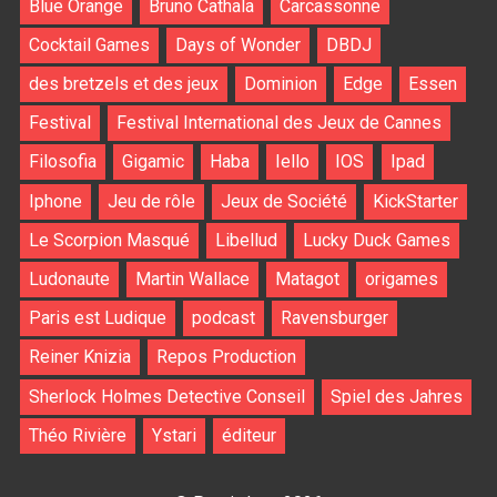
Blue Orange
Bruno Cathala
Carcassonne
Cocktail Games
Days of Wonder
DBDJ
des bretzels et des jeux
Dominion
Edge
Essen
Festival
Festival International des Jeux de Cannes
Filosofia
Gigamic
Haba
Iello
IOS
Ipad
Iphone
Jeu de rôle
Jeux de Société
KickStarter
Le Scorpion Masqué
Libellud
Lucky Duck Games
Ludonaute
Martin Wallace
Matagot
origames
Paris est Ludique
podcast
Ravensburger
Reiner Knizia
Repos Production
Sherlock Holmes Detective Conseil
Spiel des Jahres
Théo Rivière
Ystari
éditeur