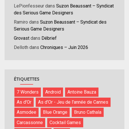
LePionfesseur
dans
Suzon Beaussant – Syndicat
des Serious Game Designers
Ramiro
dans
Suzon Beaussant – Syndicat des
Serious Game Designers
Grovast
dans
Débrief
Delloth
dans
Chroniques – Juin 2026
ÉTIQUETTES
7 Wonders
Android
Antoine Bauza
As d'Or
As d'Or - Jeu de l'année de Cannes
Asmodee
Blue Orange
Bruno Cathala
Carcassonne
Cocktail Games