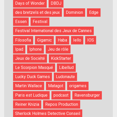
Days of Wonder
DBDJ
des bretzels et des jeux
Dominion
Edge
Essen
Festival
Festival International des Jeux de Cannes
Filosofia
Gigamic
Haba
Iello
IOS
Ipad
Iphone
Jeu de rôle
Jeux de Société
KickStarter
Le Scorpion Masqué
Libellud
Lucky Duck Games
Ludonaute
Martin Wallace
Matagot
origames
Paris est Ludique
podcast
Ravensburger
Reiner Knizia
Repos Production
Sherlock Holmes Detective Conseil