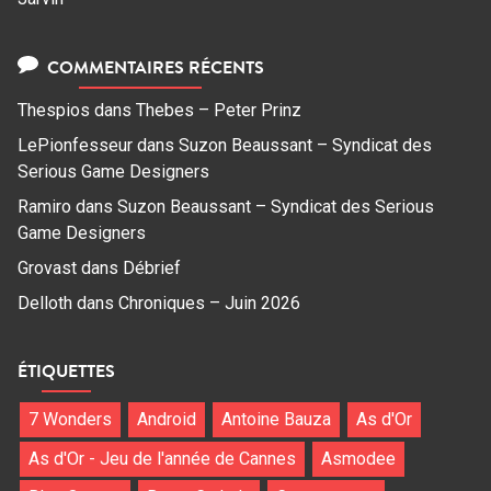
COMMENTAIRES RÉCENTS
Thespios
dans
Thebes – Peter Prinz
LePionfesseur
dans
Suzon Beaussant – Syndicat des
Serious Game Designers
Ramiro
dans
Suzon Beaussant – Syndicat des Serious
Game Designers
Grovast
dans
Débrief
Delloth
dans
Chroniques – Juin 2026
ÉTIQUETTES
7 Wonders
Android
Antoine Bauza
As d'Or
As d'Or - Jeu de l'année de Cannes
Asmodee