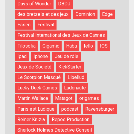
Days of Wonder
DBDJ
des bretzels et des jeux
Dominion
Edge
Essen
Festival
Festival International des Jeux de Cannes
Filosofia
Gigamic
Haba
Iello
IOS
Ipad
Iphone
Jeu de rôle
Jeux de Société
KickStarter
Le Scorpion Masqué
Libellud
Lucky Duck Games
Ludonaute
Martin Wallace
Matagot
origames
Paris est Ludique
podcast
Ravensburger
Reiner Knizia
Repos Production
Sherlock Holmes Detective Conseil