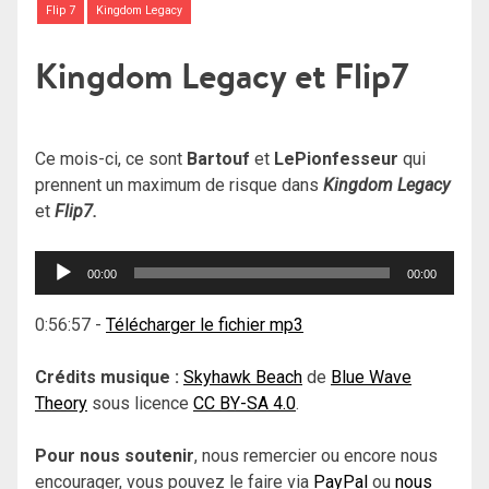
Flip 7
Kingdom Legacy
Kingdom Legacy et Flip7
Ce mois-ci, ce sont
Bartouf
et
LePionfesseur
qui
prennent un maximum de risque dans
Kingdom Legacy
et
Flip7.
Lecteur
00:00
00:00
audio
0:56:57
-
Télécharger le fichier mp3
Crédits musique :
Skyhawk Beach
de
Blue Wave
Theory
sous licence
CC BY-SA 4.0
.
Pour nous soutenir
, nous remercier ou encore nous
encourager, vous pouvez le faire via
PayPal
ou
nous