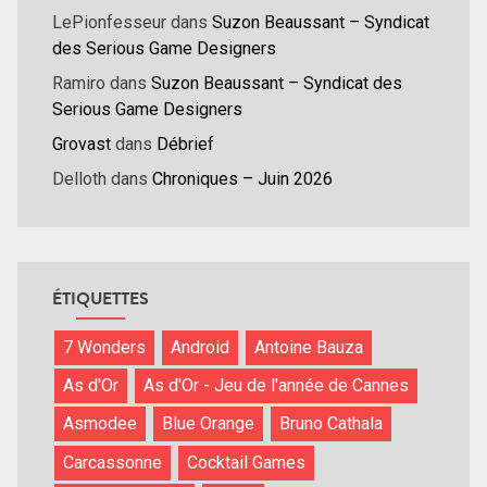
LePionfesseur
dans
Suzon Beaussant – Syndicat
des Serious Game Designers
Ramiro
dans
Suzon Beaussant – Syndicat des
Serious Game Designers
Grovast
dans
Débrief
Delloth
dans
Chroniques – Juin 2026
ÉTIQUETTES
7 Wonders
Android
Antoine Bauza
As d'Or
As d'Or - Jeu de l'année de Cannes
Asmodee
Blue Orange
Bruno Cathala
Carcassonne
Cocktail Games