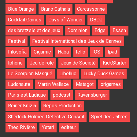
Blue Orange
Bruno Cathala
Carcassonne
Cocktail Games
Days of Wonder
DBDJ
des bretzels et des jeux
Dominion
Edge
Essen
Festival
Festival International des Jeux de Cannes
Filosofia
Gigamic
Haba
Iello
IOS
Ipad
Iphone
Jeu de rôle
Jeux de Société
KickStarter
Le Scorpion Masqué
Libellud
Lucky Duck Games
Ludonaute
Martin Wallace
Matagot
origames
Paris est Ludique
podcast
Ravensburger
Reiner Knizia
Repos Production
Sherlock Holmes Detective Conseil
Spiel des Jahres
Théo Rivière
Ystari
éditeur