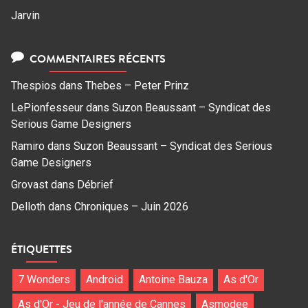
Jarvin
COMMENTAIRES RÉCENTS
Thespios
dans
Thebes – Peter Prinz
LePionfesseur
dans
Suzon Beaussant – Syndicat des
Serious Game Designers
Ramiro
dans
Suzon Beaussant – Syndicat des Serious
Game Designers
Grovast
dans
Débrief
Delloth
dans
Chroniques – Juin 2026
ÉTIQUETTES
7 Wonders
Android
Antoine Bauza
As d'Or
As d'Or - Jeu de l'année de Cannes
Asmodee