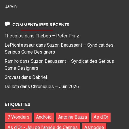
Jarvin
COMMENTAIRES RÉCENTS
Thespios
dans
Thebes – Peter Prinz
LePionfesseur
dans
Suzon Beaussant – Syndicat des
Serious Game Designers
Ramiro
dans
Suzon Beaussant – Syndicat des Serious
Game Designers
Grovast
dans
Débrief
Delloth
dans
Chroniques – Juin 2026
ÉTIQUETTES
7 Wonders
Android
Antoine Bauza
As d'Or
As d'Or - Jeu de l'année de Cannes
Asmodee