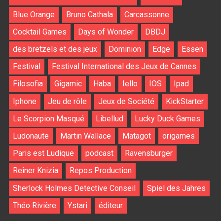
Blue Orange
Bruno Cathala
Carcassonne
Cocktail Games
Days of Wonder
DBDJ
des bretzels et des jeux
Dominion
Edge
Essen
Festival
Festival International des Jeux de Cannes
Filosofia
Gigamic
Haba
Iello
IOS
Ipad
Iphone
Jeu de rôle
Jeux de Société
KickStarter
Le Scorpion Masqué
Libellud
Lucky Duck Games
Ludonaute
Martin Wallace
Matagot
origames
Paris est Ludique
podcast
Ravensburger
Reiner Knizia
Repos Production
Sherlock Holmes Detective Conseil
Spiel des Jahres
Théo Rivière
Ystari
éditeur