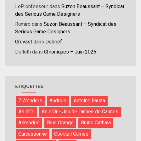
LePionfesseur
dans
Suzon Beaussant – Syndicat
des Serious Game Designers
Ramiro
dans
Suzon Beaussant – Syndicat des
Serious Game Designers
Grovast
dans
Débrief
Delloth
dans
Chroniques – Juin 2026
ÉTIQUETTES
7 Wonders
Android
Antoine Bauza
As d'Or
As d'Or - Jeu de l'année de Cannes
Asmodee
Blue Orange
Bruno Cathala
Carcassonne
Cocktail Games