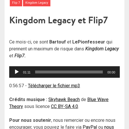
Flip 7
Kingdom Legacy
Kingdom Legacy et Flip7
Ce mois-ci, ce sont
Bartouf
et
LePionfesseur
qui
prennent un maximum de risque dans
Kingdom Legacy
et
Flip7.
Lecteur
01:11
00:00
audio
0:56:57
-
Télécharger le fichier mp3
Crédits musique :
Skyhawk Beach
de
Blue Wave
Theory
sous licence
CC BY-SA 4.0
.
Pour nous soutenir
, nous remercier ou encore nous
encourager, vous pouvez le faire via
PayPal
ou
nous