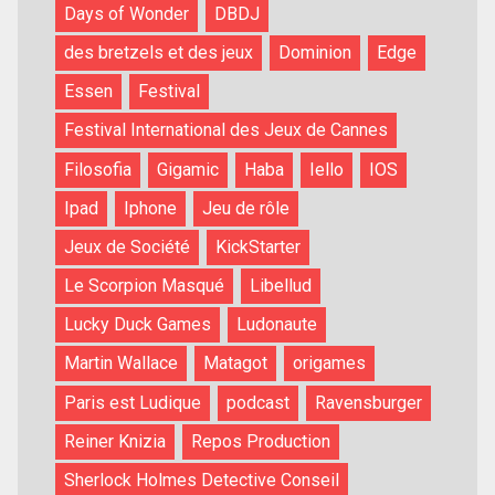
Days of Wonder
DBDJ
des bretzels et des jeux
Dominion
Edge
Essen
Festival
Festival International des Jeux de Cannes
Filosofia
Gigamic
Haba
Iello
IOS
Ipad
Iphone
Jeu de rôle
Jeux de Société
KickStarter
Le Scorpion Masqué
Libellud
Lucky Duck Games
Ludonaute
Martin Wallace
Matagot
origames
Paris est Ludique
podcast
Ravensburger
Reiner Knizia
Repos Production
Sherlock Holmes Detective Conseil