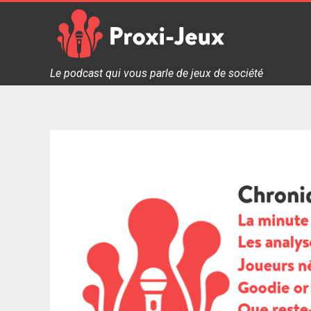
Skip
to
content
Proxi Jeux - Le podcast qui vous parle de jeux de soc
Le podcast qui vous parle de jeux de société