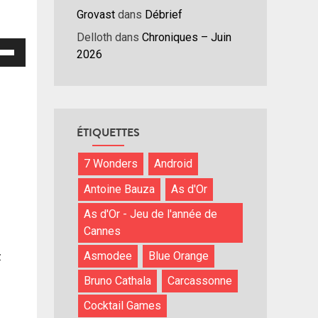
Grovast
dans
Débrief
Delloth
dans
Chroniques – Juin
isez
2026
hes
/bas
r
ÉTIQUETTES
menter
7 Wonders
Android
nuer
Antoine Bauza
As d'Or
ume.
As d'Or - Jeu de l'année de
Cannes
Asmodee
Blue Orange
z
Bruno Cathala
Carcassonne
Cocktail Games