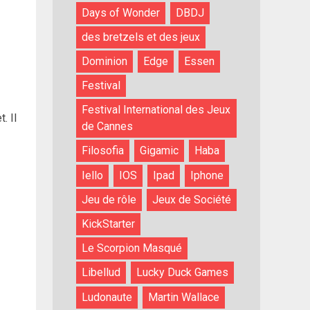
Days of Wonder
DBDJ
des bretzels et des jeux
Dominion
Edge
Essen
Festival
Festival International des Jeux
. Il
de Cannes
Filosofia
Gigamic
Haba
Iello
IOS
Ipad
Iphone
Jeu de rôle
Jeux de Société
KickStarter
Le Scorpion Masqué
Libellud
Lucky Duck Games
Ludonaute
Martin Wallace