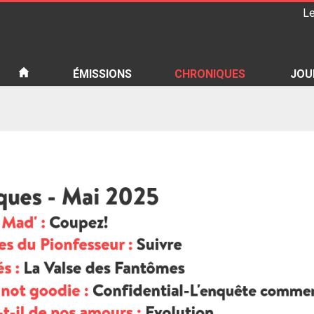
Le
iété
ÉMISSIONS
CHRONIQUES
JOU