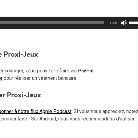
Util
00:00
les
flèc
haut
pou
e Proxi-Jeux
aug
ou
encourager, vous pouvez le faire via
PayPal
dimi
er
pour réaliser un virement bancaire.
le
vol
ar Proxi-Jeux
onner à notre flux Apple Podcast
. Si vous nous appréciez, note
commentaire ! Sur Android, nous vous recommandons d’utiliser