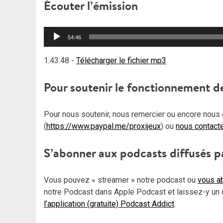
Écouter l’émission
Lecteur
54:46
audio
1:43:48
-
Télécharger le fichier mp3
Pour soutenir le fonctionnement d
Pour nous soutenir, nous remercier ou encore nous 
(
https://www.paypal.me/proxijeux
) ou
nous contact
S’abonner aux podcasts diffusés p
Vous pouvez « streamer » notre podcast ou
vous ab
notre Podcast dans Apple Podcast et laissez-y un 
l’application (gratuite) Podcast Addict
.