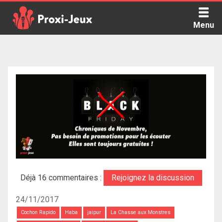
Skip
to
Menu
content
Proxi Jeux - Le podcast qui vous parle de jeux de société
Déjà 16 commentaires :
Rejoignez la discussion
24/11/2017
Cochon Rapido
Haba
jaipur
La Chasse aux Monstres