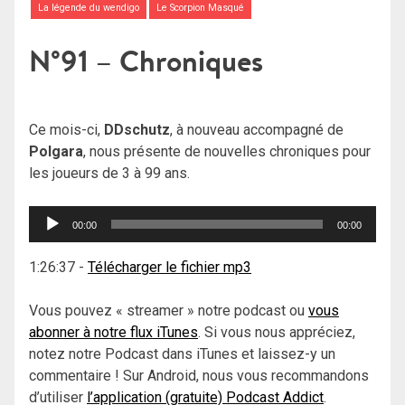
La légende du wendigo
Le Scorpion Masqué
N°91 – Chroniques
Ce mois-ci,
DDschutz
, à nouveau accompagné de
Polgara
, nous présente de nouvelles chroniques pour
les joueurs de 3 à 99 ans.
Lecteur
00:00
00:00
audio
1:26:37
-
Télécharger le fichier mp3
Vous pouvez « streamer » notre podcast ou
vous
abonner à notre flux iTunes
. Si vous nous appréciez,
notez notre Podcast dans iTunes et laissez-y un
commentaire ! Sur Android, nous vous recommandons
d’utiliser
l’application (gratuite) Podcast Addict
.