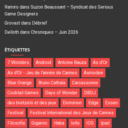
Ramiro
dans
Suzon Beaussant – Syndicat des Serious
Game Designers
Grovast
dans
Débrief
Delloth
dans
Chroniques – Juin 2026
ÉTIQUETTES
7 Wonders
Android
Antoine Bauza
As d'Or
As d'Or - Jeu de l'année de Cannes
Asmodee
Blue Orange
Bruno Cathala
Carcassonne
Cocktail Games
Days of Wonder
DBDJ
des bretzels et des jeux
Dominion
Edge
Essen
Festival
Festival International des Jeux de Cannes
Filosofia
Gigamic
Haba
Iello
IOS
Ipad