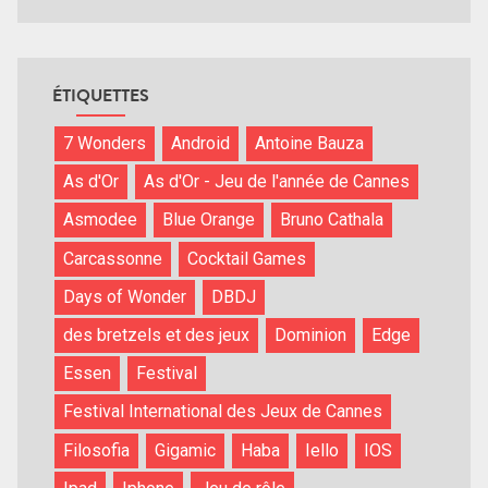
ÉTIQUETTES
7 Wonders
Android
Antoine Bauza
As d'Or
As d'Or - Jeu de l'année de Cannes
Asmodee
Blue Orange
Bruno Cathala
Carcassonne
Cocktail Games
Days of Wonder
DBDJ
des bretzels et des jeux
Dominion
Edge
Essen
Festival
Festival International des Jeux de Cannes
Filosofia
Gigamic
Haba
Iello
IOS