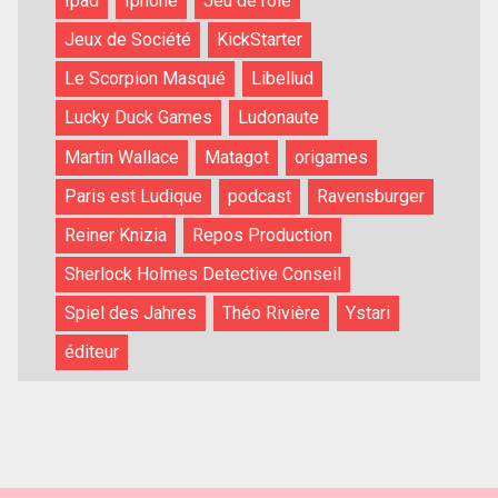
Ipad
Iphone
Jeu de rôle
Jeux de Société
KickStarter
Le Scorpion Masqué
Libellud
Lucky Duck Games
Ludonaute
Martin Wallace
Matagot
origames
Paris est Ludique
podcast
Ravensburger
Reiner Knizia
Repos Production
Sherlock Holmes Detective Conseil
Spiel des Jahres
Théo Rivière
Ystari
éditeur