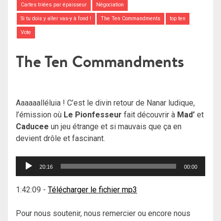
Cartes triées par épaisseur
Négociation
Si tu dois y aller vas-y à fond !
The Ten Commandments
top ten
Vote
The Ten Commandments
Aaaaaalléluia ! C’est le divin retour de Nanar ludique,
l’émission où
Le Pionfesseur
fait découvrir à
Mad’
et
Caducee
un jeu étrange et si mauvais que ça en
devient drôle et fascinant.
Lecteur
20:16
00:00
audio
1:42:09
-
Télécharger le fichier mp3
Pour nous soutenir, nous remercier ou encore nous