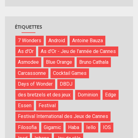
ÉTIQUETTES
7 Wonders
Android
Antoine Bauza
As d'Or
As d'Or - Jeu de l'année de Cannes
Asmodee
Blue Orange
Bruno Cathala
Carcassonne
Cocktail Games
Days of Wonder
DBDJ
des bretzels et des jeux
Dominion
Edge
Essen
Festival
Festival International des Jeux de Cannes
Filosofia
Gigamic
Haba
Iello
IOS