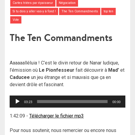
Cartes triées par épaisseur
Négociation
Si tu dois y aller vas-y à fond !
The Ten Commandments
top ten
Vote
The Ten Commandments
Aaaaaalléluia ! C’est le divin retour de Nanar ludique,
l’émission où
Le Pionfesseur
fait découvrir à
Mad’
et
Caducee
un jeu étrange et si mauvais que ça en
devient drôle et fascinant.
Lecteur
03:23
00:00
audio
1:42:09
-
Télécharger le fichier mp3
Pour nous soutenir, nous remercier ou encore nous