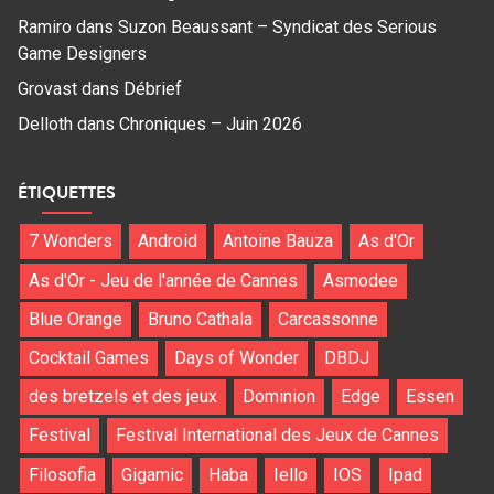
Ramiro
dans
Suzon Beaussant – Syndicat des Serious
Game Designers
Grovast
dans
Débrief
Delloth
dans
Chroniques – Juin 2026
ÉTIQUETTES
7 Wonders
Android
Antoine Bauza
As d'Or
As d'Or - Jeu de l'année de Cannes
Asmodee
Blue Orange
Bruno Cathala
Carcassonne
Cocktail Games
Days of Wonder
DBDJ
des bretzels et des jeux
Dominion
Edge
Essen
Festival
Festival International des Jeux de Cannes
Filosofia
Gigamic
Haba
Iello
IOS
Ipad