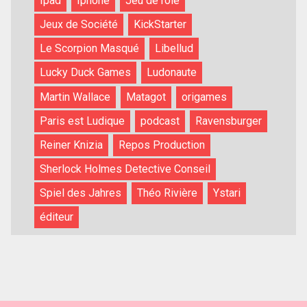
Ipad
Iphone
Jeu de rôle
Jeux de Société
KickStarter
Le Scorpion Masqué
Libellud
Lucky Duck Games
Ludonaute
Martin Wallace
Matagot
origames
Paris est Ludique
podcast
Ravensburger
Reiner Knizia
Repos Production
Sherlock Holmes Detective Conseil
Spiel des Jahres
Théo Rivière
Ystari
éditeur