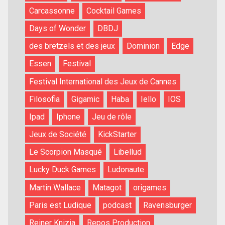
Carcassonne
Cocktail Games
Days of Wonder
DBDJ
des bretzels et des jeux
Dominion
Edge
Essen
Festival
Festival International des Jeux de Cannes
Filosofia
Gigamic
Haba
Iello
IOS
Ipad
Iphone
Jeu de rôle
Jeux de Société
KickStarter
Le Scorpion Masqué
Libellud
Lucky Duck Games
Ludonaute
Martin Wallace
Matagot
origames
Paris est Ludique
podcast
Ravensburger
Reiner Knizia
Repos Production