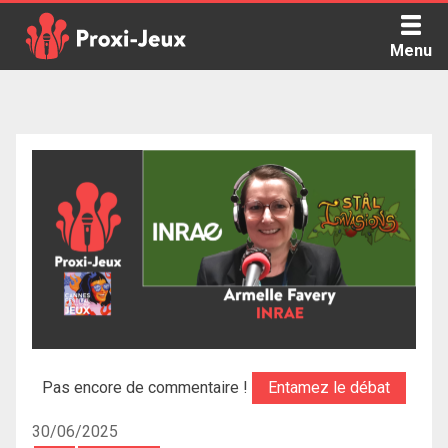
Skip
to
Menu
content
Proxi Jeux - Le podcast qui vous parle de jeux de société
Pas encore de commentaire !
Entamez le débat
30/06/2025