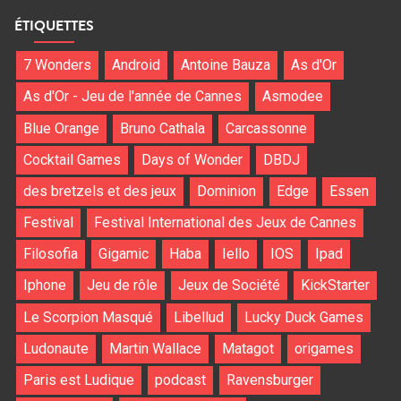
ÉTIQUETTES
7 Wonders
Android
Antoine Bauza
As d'Or
As d'Or - Jeu de l'année de Cannes
Asmodee
Blue Orange
Bruno Cathala
Carcassonne
Cocktail Games
Days of Wonder
DBDJ
des bretzels et des jeux
Dominion
Edge
Essen
Festival
Festival International des Jeux de Cannes
Filosofia
Gigamic
Haba
Iello
IOS
Ipad
Iphone
Jeu de rôle
Jeux de Société
KickStarter
Le Scorpion Masqué
Libellud
Lucky Duck Games
Ludonaute
Martin Wallace
Matagot
origames
Paris est Ludique
podcast
Ravensburger