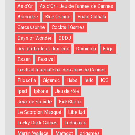
As d'Or
As d'Or - Jeu de l'année de Cannes
Asmodee
Blue Orange
Bruno Cathala
Carcassonne
Cocktail Games
Days of Wonder
DBDJ
des bretzels et des jeux
Dominion
Edge
Essen
Festival
Festival International des Jeux de Cannes
Filosofia
Gigamic
Haba
Iello
IOS
Ipad
Iphone
Jeu de rôle
Jeux de Société
KickStarter
Le Scorpion Masqué
Libellud
Lucky Duck Games
Ludonaute
Martin Wallace
Matagot
origames