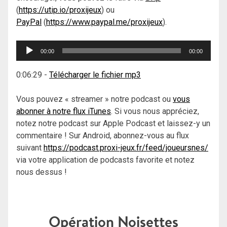
(
https://utip.io/proxijeux
) ou
PayPal
(
https://www.paypal.me/proxijeux
).
Lecteur
00:00
00:00
audio
0:06:29
-
Télécharger le fichier mp3
Vous pouvez « streamer » notre podcast ou
vous
abonner à notre flux iTunes
. Si vous nous appréciez,
notez notre podcast sur Apple Podcast et laissez-y un
commentaire ! Sur Android, abonnez-vous au flux
suivant
https://podcast.proxi-jeux.fr/feed/joueursnes/
via votre application de podcasts favorite et notez
nous dessus !
Opération Noisettes