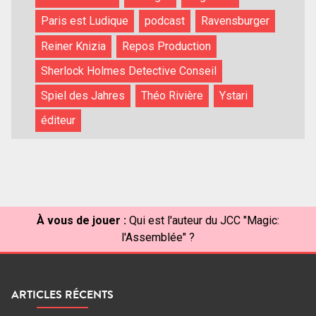
Paris est Ludique
podcast
Ravensburger
Reiner Knizia
Repos Production
Sherlock Holmes Detective Conseil
Spiel des Jahres
Théo Rivière
Ystari
éditeur
À vous de jouer :
Qui est l'auteur du JCC "Magic:
l'Assemblée" ?
ARTICLES RÉCENTS