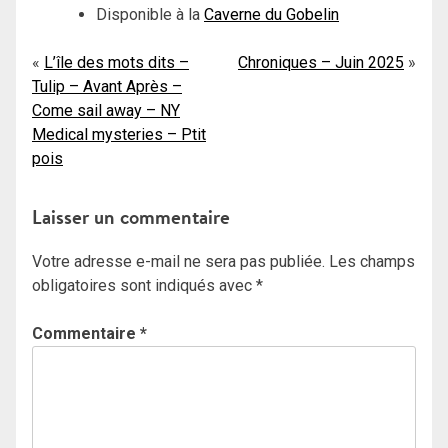
Disponible à la
Caverne du Gobelin
Navigation
L’île des mots dits –
Chroniques – Juin 2025
Tulip – Avant Après –
de
Come sail away – NY
l’article
Medical mysteries – Ptit
pois
Laisser un commentaire
Votre adresse e-mail ne sera pas publiée.
Les champs
obligatoires sont indiqués avec
*
Commentaire
*