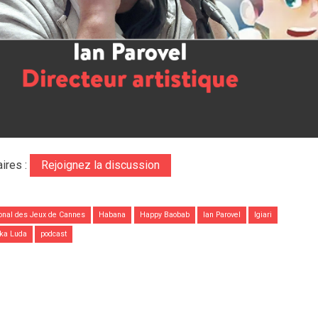
ires :
Rejoignez la discussion
tional des Jeux de Cannes
Habana
Happy Baobab
Ian Parovel
Igiari
ka Luda
podcast