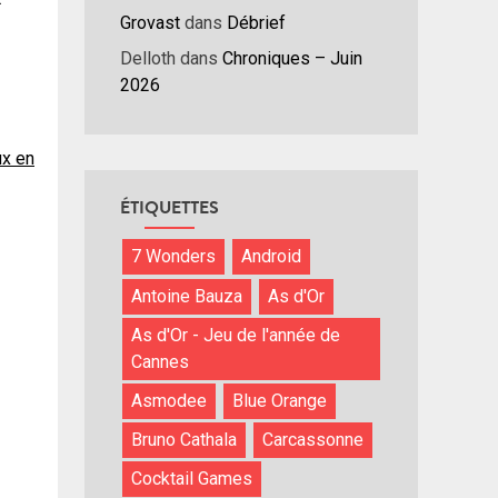
Grovast
dans
Débrief
ume.
Delloth
dans
Chroniques – Juin
2026
ux en
ÉTIQUETTES
7 Wonders
Android
Antoine Bauza
As d'Or
As d'Or - Jeu de l'année de
Cannes
Asmodee
Blue Orange
Bruno Cathala
Carcassonne
Cocktail Games