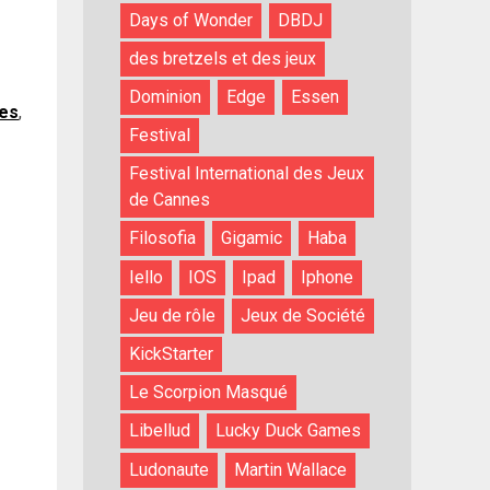
Days of Wonder
DBDJ
des bretzels et des jeux
Dominion
Edge
Essen
ues
,
Festival
Festival International des Jeux
de Cannes
Filosofia
Gigamic
Haba
Iello
IOS
Ipad
Iphone
Jeu de rôle
Jeux de Société
KickStarter
Le Scorpion Masqué
Libellud
Lucky Duck Games
Ludonaute
Martin Wallace