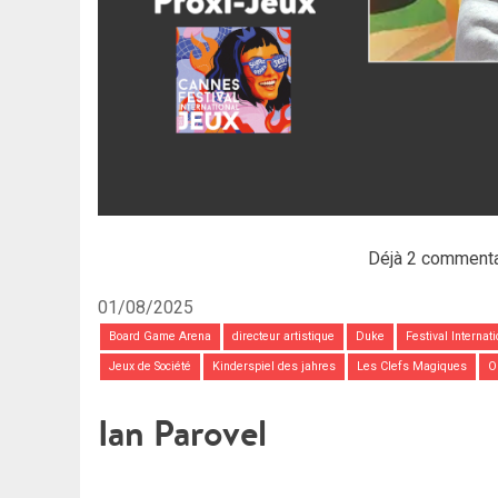
Déjà 2 commenta
01/08/2025
Board Game Arena
directeur artistique
Duke
Festival Interna
Jeux de Société
Kinderspiel des jahres
Les Clefs Magiques
O
Ian Parovel