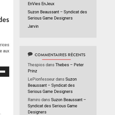
EnVies EnJeux
Suzon Beaussant – Syndicat des
des
Serious Game Designers
Jarvin
rices
ue aux
COMMENTAIRES RÉCENTS
Thespios
dans
Thebes – Peter
isez
Prinz
LePionfesseur
dans
Suzon
hes
Beaussant – Syndicat des
/bas
Serious Game Designers
r
Ramiro
dans
Suzon Beaussant –
menter
Syndicat des Serious Game
Designers
nuer
z