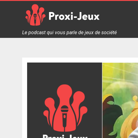
Skip
to
content
Proxi Jeux - Le podcast qui vous parle de jeux de soc
Le podcast qui vous parle de jeux de société