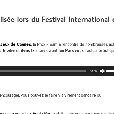
isée lors du Festival International 
s Jeux de Cannes
, la Proxi-Team a rencontré de nombreuses act
é.
Elodie
et
Benofx
interviewent
Ian Parovel
, directeur artistiq
Util
00:00
les
flèc
haut
pou
encourager, vous pouvez le faire via virement bancaire ou
aug
ou
dimi
onner à notre flux Apple Podcast
. Si vous nous appréciez, note