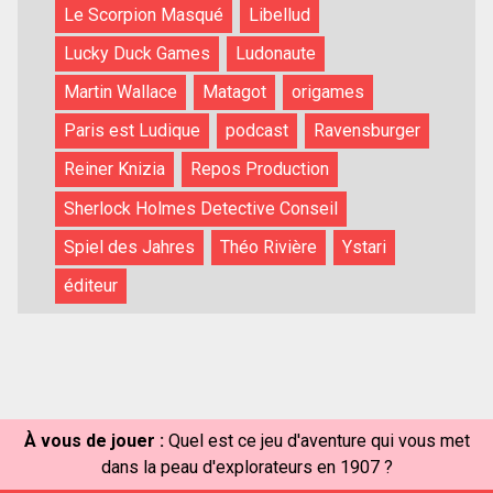
Le Scorpion Masqué
Libellud
Lucky Duck Games
Ludonaute
Martin Wallace
Matagot
origames
Paris est Ludique
podcast
Ravensburger
Reiner Knizia
Repos Production
Sherlock Holmes Detective Conseil
Spiel des Jahres
Théo Rivière
Ystari
éditeur
À vous de jouer :
Quel est ce jeu d'aventure qui vous met
dans la peau d'explorateurs en 1907 ?