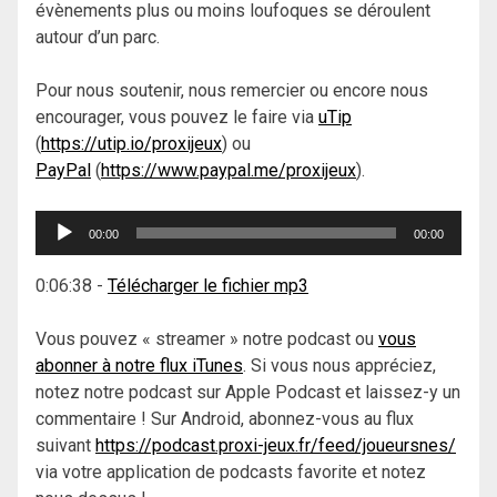
évènements plus ou moins loufoques se déroulent
autour d’un parc.
Pour nous soutenir, nous remercier ou encore nous
encourager, vous pouvez le faire via
uTip
(
https://utip.io/proxijeux
) ou
PayPal
(
https://www.paypal.me/proxijeux
).
Lecteur
00:00
00:00
audio
0:06:38
-
Télécharger le fichier mp3
Vous pouvez « streamer » notre podcast ou
vous
abonner à notre flux iTunes
. Si vous nous appréciez,
notez notre podcast sur Apple Podcast et laissez-y un
commentaire ! Sur Android, abonnez-vous au flux
suivant
https://podcast.proxi-jeux.fr/feed/joueursnes/
via votre application de podcasts favorite et notez