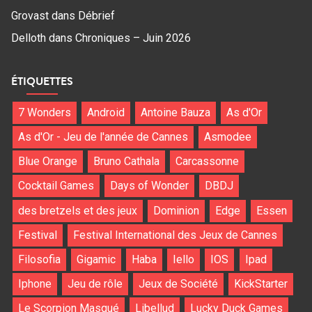
Grovast
dans
Débrief
Delloth
dans
Chroniques – Juin 2026
ÉTIQUETTES
7 Wonders
Android
Antoine Bauza
As d'Or
As d'Or - Jeu de l'année de Cannes
Asmodee
Blue Orange
Bruno Cathala
Carcassonne
Cocktail Games
Days of Wonder
DBDJ
des bretzels et des jeux
Dominion
Edge
Essen
Festival
Festival International des Jeux de Cannes
Filosofia
Gigamic
Haba
Iello
IOS
Ipad
Iphone
Jeu de rôle
Jeux de Société
KickStarter
Le Scorpion Masqué
Libellud
Lucky Duck Games