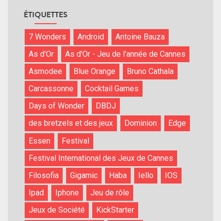
ÉTIQUETTES
7 Wonders
Android
Antoine Bauza
As d'Or
As d'Or - Jeu de l'année de Cannes
Asmodee
Blue Orange
Bruno Cathala
Carcassonne
Cocktail Games
Days of Wonder
DBDJ
des bretzels et des jeux
Dominion
Edge
Essen
Festival
Festival International des Jeux de Cannes
Filosofia
Gigamic
Haba
Iello
IOS
Ipad
Iphone
Jeu de rôle
Jeux de Société
KickStarter