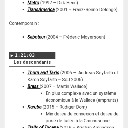
Metro
(1997 – Dirk Henn)
TransAmerica
(2001 – Franz-Benno Delonge)
Contemporain :
Saboteur
(2004 – Fréderic Moyersoen)
1:21:03
Les descendants
Thurn and Taxis
(2006 – Andreas Seyfarth et
Karen Seyfarth – SdJ 2006)
Brass
(2007 – Martin Wallace)
En plus complexe avec un système
économique à la Wallace (emprunts)
Karuba
(2015 – Rüdiger Dorn)
Mix de jeu de connexion et de jeu de
pose de tuiles à la Carcassonne
Trails of Tucana
(2019 – Kristian Amundsen