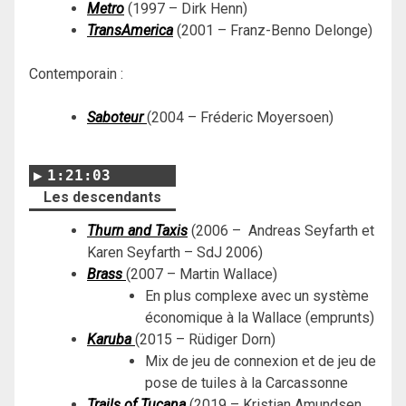
Metro
(1997 – Dirk Henn)
TransAmerica
(2001 – Franz-Benno Delonge)
Contemporain :
Saboteur
(2004 – Fréderic Moyersoen)
1:21:03
Les descendants
Thurn and Taxis
(2006 – Andreas Seyfarth et
Karen Seyfarth – SdJ 2006)
Brass
(2007 – Martin Wallace)
En plus complexe avec un système
économique à la Wallace (emprunts)
Karuba
(2015 – Rüdiger Dorn)
Mix de jeu de connexion et de jeu de
pose de tuiles à la Carcassonne
Trails of Tucana
(2019 – Kristian Amundsen