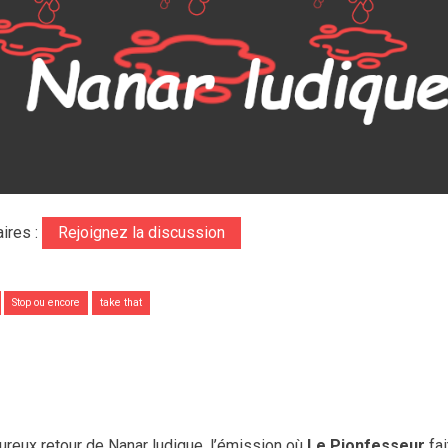
ires :
Rejoignez la discussion
Stop ou encore
take that
ureux retour de Nanar ludique, l’émission où
Le Pionfesseur
fai