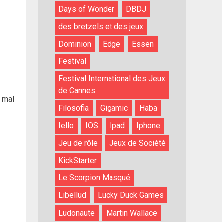
Days of Wonder
DBDJ
des bretzels et des jeux
Dominion
Edge
Essen
Festival
Festival International des Jeux
de Cannes
 mal
Filosofia
Gigamic
Haba
Iello
IOS
Ipad
Iphone
Jeu de rôle
Jeux de Société
KickStarter
Le Scorpion Masqué
Libellud
Lucky Duck Games
Ludonaute
Martin Wallace