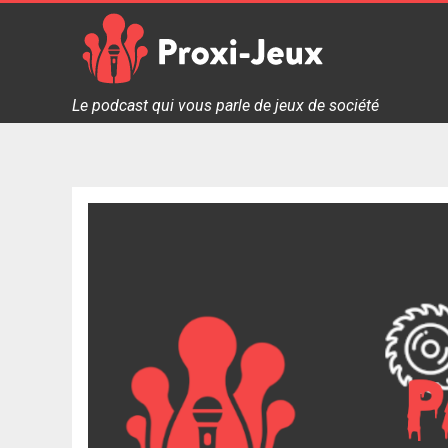
Skip
to
content
Proxi Jeux - Le podcast qui vous parle de jeux de soc
Le podcast qui vous parle de jeux de société