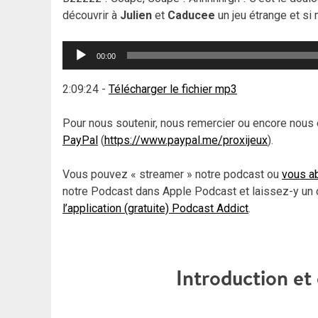
découvrir à
Julien
et
Caducee
un jeu étrange et si 
Lecteur
00:00
audio
2:09:24
-
Télécharger le fichier mp3
Pour nous soutenir, nous remercier ou encore nous 
PayPal
(
https://www.paypal.me/proxijeux
).
Vous pouvez « streamer » notre podcast ou
vous ab
notre Podcast dans Apple Podcast et laissez-y un 
l’application (gratuite) Podcast Addict
.
Introduction e