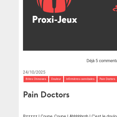
Déjà 5 commenta
24/10/2025
Billes Chinoises
Douleur
Infirmières cannibales
Pain Doctors
Pain Doctors
Bzzzzz ! Coupe, Coupe ! Ahhhhhrgh ! C’est le doulo