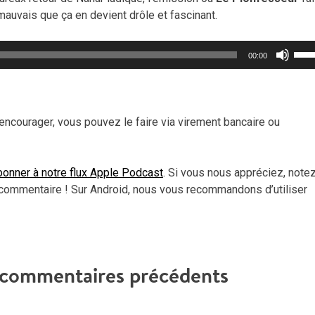
mauvais que ça en devient drôle et fascinant.
Util
00:00
les
flèc
haut
pou
encourager, vous pouvez le faire via virement bancaire ou
aug
ou
dimi
onner à notre flux Apple Podcast
. Si vous nous appréciez, note
le
commentaire ! Sur Android, nous vous recommandons d’utiliser
vol
t commentaires précédents