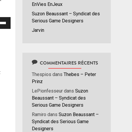
EnVies EnJeux
Suzon Beaussant – Syndicat des
isez
Serious Game Designers
Jarvin
hes
/bas
r
menter
COMMENTAIRES RÉCENTS
nuer
z
Thespios
dans
Thebes – Peter
Prinz
ume.
LePionfesseur
dans
Suzon
Beaussant – Syndicat des
Serious Game Designers
Ramiro
dans
Suzon Beaussant –
Syndicat des Serious Game
Designers