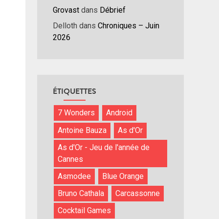
Grovast
dans
Débrief
Delloth
dans
Chroniques – Juin
2026
ÉTIQUETTES
7 Wonders
Android
Antoine Bauza
As d'Or
As d'Or - Jeu de l'année de
Cannes
Asmodee
Blue Orange
Bruno Cathala
Carcassonne
Cocktail Games