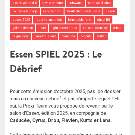
a carnivore did it
a wild venture
botswana
carnival of sins
course à la plage
cup the crab
Deutscher Spiele Preis
Essen
essen 2025
faust vs. mephisto
formidable farm
ghost lift
golden demon
illiad
light speed arena
national economy
orbita
origin story
paradox island
planepita
propuh
skitter
Essen SPIEL 2025 : Le
Débrief
Pour cette émission d’octobre 2025, pas de dossier
mais un nouveau débrief et pas n’importe lequel ! Eh
oui, la Proxi-Team vous propose de revenir sur le
salon d’Essen, édition 2025, en compagnie de
Caducée, Cyrus, Drou, Flavien, Kurts et Lana.
Cette émission fleuve vous emmènera avec nous à la