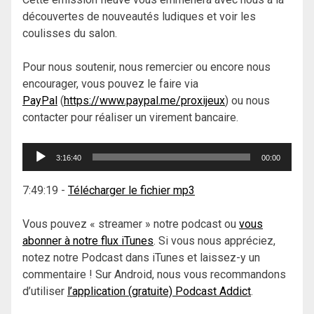
découvertes de nouveautés ludiques et voir les
coulisses du salon.
Pour nous soutenir, nous remercier ou encore nous
encourager, vous pouvez le faire via
PayPal
(
https://www.paypal.me/proxijeux
) ou nous
contacter pour réaliser un virement bancaire.
Lecteur
3:16:40
00:00
audio
7:49:19
-
Télécharger le fichier mp3
Vous pouvez « streamer » notre podcast ou
vous
abonner à notre flux iTunes
. Si vous nous appréciez,
notez notre Podcast dans iTunes et laissez-y un
commentaire ! Sur Android, nous vous recommandons
d’utiliser
l’application (gratuite) Podcast Addict
.