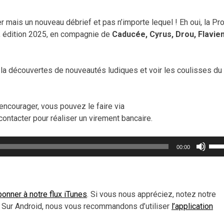
mais un nouveau débrief et pas n’importe lequel ! Eh oui, la Pro
, édition 2025, en compagnie de
Caducée, Cyrus, Drou, Flavien
a découvertes de nouveautés ludiques et voir les coulisses du
encourager, vous pouvez le faire via
contacter pour réaliser un virement bancaire.
Util
00:00
les
flèc
haut
pou
onner à notre flux iTunes
. Si vous nous appréciez, notez notre
aug
 Sur Android, nous vous recommandons d’utiliser
l’application
ou