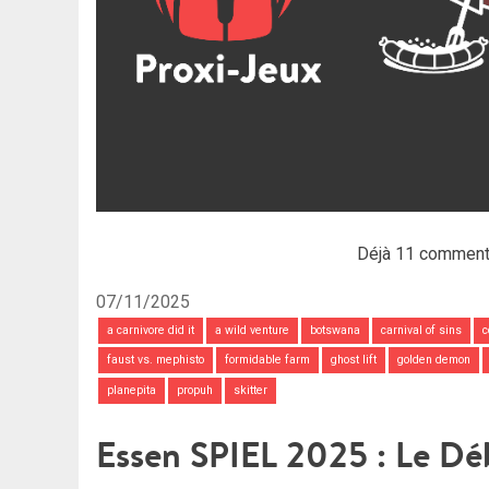
Déjà 11 comment
07/11/2025
a carnivore did it
a wild venture
botswana
carnival of sins
c
faust vs. mephisto
formidable farm
ghost lift
golden demon
planepita
propuh
skitter
Essen SPIEL 2025 : Le Dé