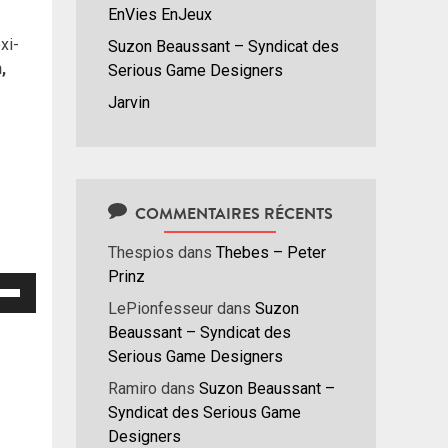
EnVies EnJeux
xi-
Suzon Beaussant – Syndicat des
,
Serious Game Designers
Jarvin
COMMENTAIRES RÉCENTS
Thespios
dans
Thebes – Peter
Prinz
isez
LePionfesseur
dans
Suzon
Beaussant – Syndicat des
hes
Serious Game Designers
/bas
r
Ramiro
dans
Suzon Beaussant –
menter
Syndicat des Serious Game
Designers