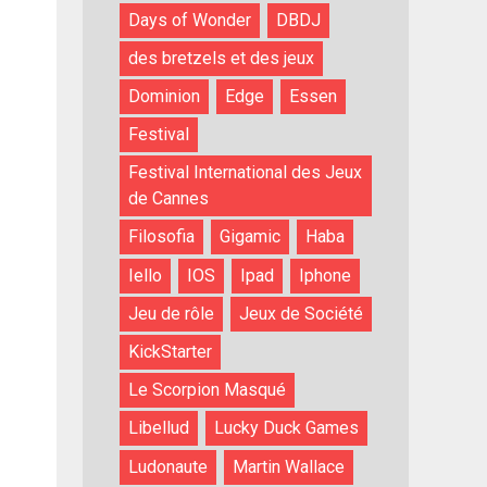
Days of Wonder
DBDJ
des bretzels et des jeux
Dominion
Edge
Essen
Festival
Festival International des Jeux
de Cannes
Filosofia
Gigamic
Haba
Iello
IOS
Ipad
Iphone
Jeu de rôle
Jeux de Société
KickStarter
Le Scorpion Masqué
Libellud
Lucky Duck Games
Ludonaute
Martin Wallace