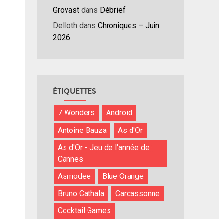
nuer
Grovast
dans
Débrief
Delloth
dans
Chroniques – Juin
ume.
2026
ÉTIQUETTES
7 Wonders
Android
Antoine Bauza
As d'Or
As d'Or - Jeu de l'année de
Cannes
Asmodee
Blue Orange
Bruno Cathala
Carcassonne
Cocktail Games