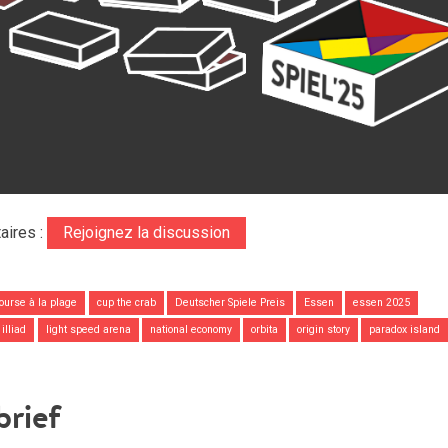
aires :
Rejoignez la discussion
ourse à la plage
cup the crab
Deutscher Spiele Preis
Essen
essen 2025
illiad
light speed arena
national economy
orbita
origin story
paradox island
brief