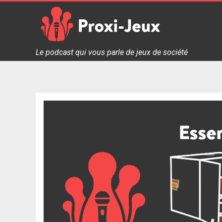
Skip
to
content
Proxi Jeux - Le podcast qui vous parle de jeux de soc
Le podcast qui vous parle de jeux de société