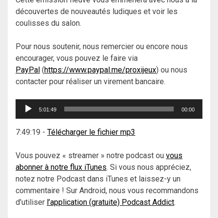
découvertes de nouveautés ludiques et voir les
coulisses du salon.
Pour nous soutenir, nous remercier ou encore nous
encourager, vous pouvez le faire via
PayPal
(
https://www.paypal.me/proxijeux
) ou nous
contacter pour réaliser un virement bancaire.
Lecteur
5:01:49
00:00
audio
7:49:19
-
Télécharger le fichier mp3
Vous pouvez « streamer » notre podcast ou
vous
abonner à notre flux iTunes
. Si vous nous appréciez,
notez notre Podcast dans iTunes et laissez-y un
commentaire ! Sur Android, nous vous recommandons
d’utiliser
l’application (gratuite) Podcast Addict
.