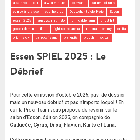
a carnivore did it
a wild venture
botswana
carnival of sins
course à la plage
cup the crab
Deutscher Spiele Preis
Essen
essen 2025
faust vs. mephisto
formidable farm
ghost lift
golden demon
illiad
light speed arena
national economy
orbita
origin story
paradox island
planepita
propuh
skitter
Essen SPIEL 2025 : Le
Débrief
Pour cette émission d’octobre 2025, pas de dossier
mais un nouveau débrief et pas n’importe lequel ! Eh
oui, la Proxi-Team vous propose de revenir sur le
salon d’Essen, édition 2025, en compagnie de
Caducée, Cyrus, Drou, Flavien, Kurts et Lana.
Cette émission fleuve vous emmènera avec nous à la