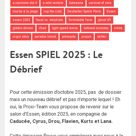
a carnivore did it
a wild venture
botswana
carnival of sins
course à la plage
cup the crab
Deutscher Spiele Preis
Essen
essen 2025
faust vs. mephisto
formidable farm
ghost lift
golden demon
illiad
light speed arena
national economy
orbita
origin story
paradox island
planepita
propuh
skitter
Essen SPIEL 2025 : Le
Débrief
Pour cette émission d’octobre 2025, pas de dossier
mais un nouveau débrief et pas n’importe lequel ! Eh
oui, la Proxi-Team vous propose de revenir sur le
salon d’Essen, édition 2025, en compagnie de
Caducée, Cyrus, Drou, Flavien, Kurts et Lana.
Cette émission fleuve vous emmènera avec nous à la