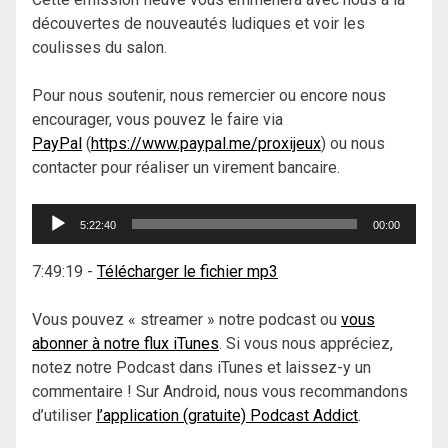
découvertes de nouveautés ludiques et voir les
coulisses du salon.
Pour nous soutenir, nous remercier ou encore nous
encourager, vous pouvez le faire via
PayPal
(
https://www.paypal.me/proxijeux
) ou nous
contacter pour réaliser un virement bancaire.
Lecteur
5:22:40
00:00
audio
7:49:19
-
Télécharger le fichier mp3
Vous pouvez « streamer » notre podcast ou
vous
abonner à notre flux iTunes
. Si vous nous appréciez,
notez notre Podcast dans iTunes et laissez-y un
commentaire ! Sur Android, nous vous recommandons
d’utiliser
l’application (gratuite) Podcast Addict
.