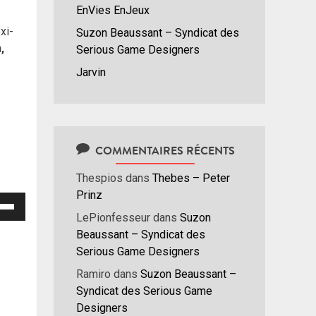
EnVies EnJeux
xi-
Suzon Beaussant – Syndicat des
,
Serious Game Designers
Jarvin
COMMENTAIRES RÉCENTS
Thespios
dans
Thebes – Peter
Prinz
isez
LePionfesseur
dans
Suzon
Beaussant – Syndicat des
hes
Serious Game Designers
/bas
r
Ramiro
dans
Suzon Beaussant –
menter
Syndicat des Serious Game
Designers