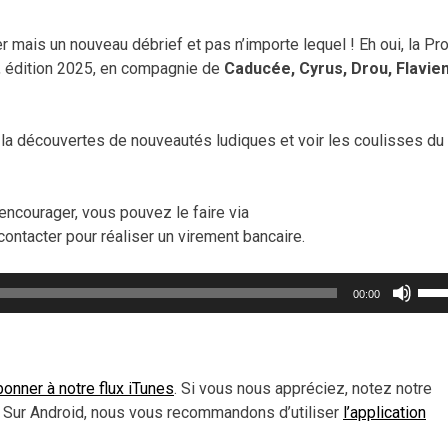
mais un nouveau débrief et pas n’importe lequel ! Eh oui, la Pro
, édition 2025, en compagnie de
Caducée, Cyrus, Drou, Flavien
a découvertes de nouveautés ludiques et voir les coulisses du
encourager, vous pouvez le faire via
contacter pour réaliser un virement bancaire.
Util
00:00
les
flèc
haut
pou
onner à notre flux iTunes
. Si vous nous appréciez, notez notre
aug
 Sur Android, nous vous recommandons d’utiliser
l’application
ou