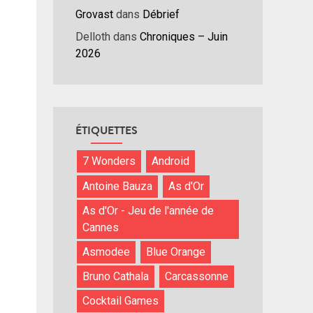
nuer
Grovast
dans
Débrief
Delloth
dans
Chroniques – Juin
ume.
2026
ÉTIQUETTES
7 Wonders
Android
Antoine Bauza
As d'Or
As d'Or - Jeu de l'année de
Cannes
Asmodee
Blue Orange
Bruno Cathala
Carcassonne
Cocktail Games