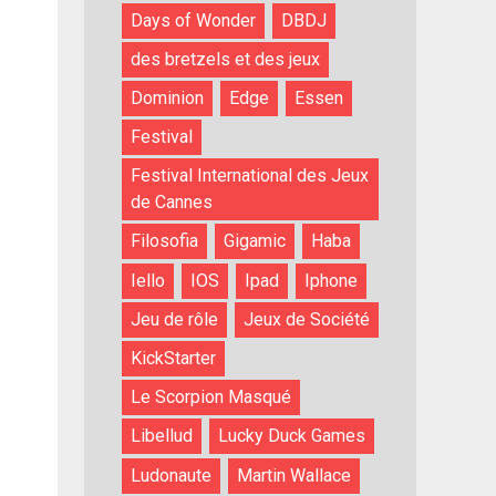
Days of Wonder
DBDJ
des bretzels et des jeux
Dominion
Edge
Essen
Festival
Festival International des Jeux
de Cannes
Filosofia
Gigamic
Haba
Iello
IOS
Ipad
Iphone
Jeu de rôle
Jeux de Société
KickStarter
Le Scorpion Masqué
Libellud
Lucky Duck Games
Ludonaute
Martin Wallace