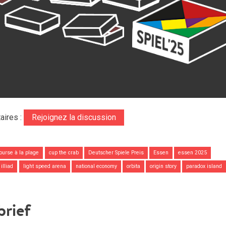
aires :
Rejoignez la discussion
ourse à la plage
cup the crab
Deutscher Spiele Preis
Essen
essen 2025
illiad
light speed arena
national economy
orbita
origin story
paradox island
brief