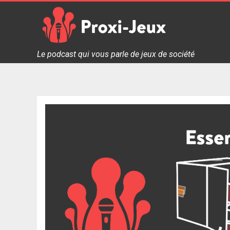
Skip
to
content
Proxi Jeux - Le podcast qui vous parle de jeux de soc
Le podcast qui vous parle de jeux de société