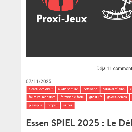
Déjà 11 comment
07/11/2025
a carnivore did it
a wild venture
botswana
carnival of sins
c
faust vs. mephisto
formidable farm
ghost lift
golden demon
planepita
propuh
skitter
Essen SPIEL 2025 : Le Dé