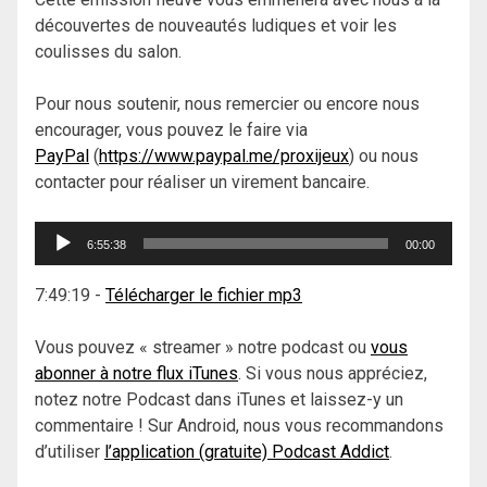
découvertes de nouveautés ludiques et voir les
coulisses du salon.
Pour nous soutenir, nous remercier ou encore nous
encourager, vous pouvez le faire via
PayPal
(
https://www.paypal.me/proxijeux
) ou nous
contacter pour réaliser un virement bancaire.
Lecteur
6:55:38
00:00
audio
7:49:19
-
Télécharger le fichier mp3
Vous pouvez « streamer » notre podcast ou
vous
abonner à notre flux iTunes
. Si vous nous appréciez,
notez notre Podcast dans iTunes et laissez-y un
commentaire ! Sur Android, nous vous recommandons
d’utiliser
l’application (gratuite) Podcast Addict
.