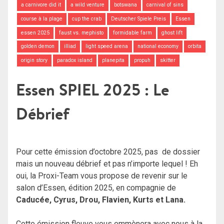
a carnivore did it
a wild venture
botswana
carnival of sins
course à la plage
cup the crab
Deutscher Spiele Preis
Essen
essen 2025
faust vs. mephisto
formidable farm
ghost lift
golden demon
illiad
light speed arena
national economy
orbita
origin story
paradox island
planepita
propuh
skitter
Essen SPIEL 2025 : Le
Débrief
Pour cette émission d’octobre 2025, pas de dossier
mais un nouveau débrief et pas n’importe lequel ! Eh
oui, la Proxi-Team vous propose de revenir sur le
salon d’Essen, édition 2025, en compagnie de
Caducée, Cyrus, Drou, Flavien, Kurts et Lana.
Cette émission fleuve vous emmènera avec nous à la