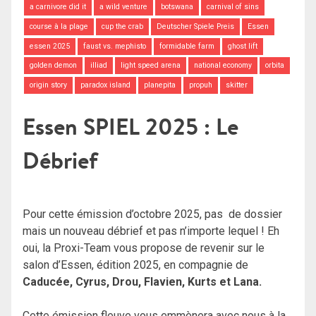
a carnivore did it
a wild venture
botswana
carnival of sins
course à la plage
cup the crab
Deutscher Spiele Preis
Essen
essen 2025
faust vs. mephisto
formidable farm
ghost lift
golden demon
illiad
light speed arena
national economy
orbita
origin story
paradox island
planepita
propuh
skitter
Essen SPIEL 2025 : Le
Débrief
Pour cette émission d’octobre 2025, pas de dossier
mais un nouveau débrief et pas n’importe lequel ! Eh
oui, la Proxi-Team vous propose de revenir sur le
salon d’Essen, édition 2025, en compagnie de
Caducée, Cyrus, Drou, Flavien, Kurts et Lana.
Cette émission fleuve vous emmènera avec nous à la