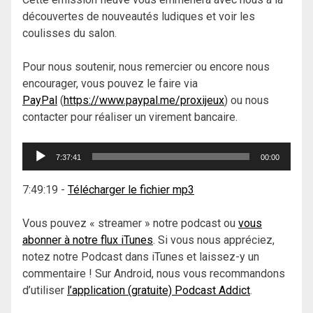
découvertes de nouveautés ludiques et voir les
coulisses du salon.
Pour nous soutenir, nous remercier ou encore nous
encourager, vous pouvez le faire via
PayPal
(
https://www.paypal.me/proxijeux
) ou nous
contacter pour réaliser un virement bancaire.
Lecteur
7:37:41
00:00
audio
7:49:19
-
Télécharger le fichier mp3
Vous pouvez « streamer » notre podcast ou
vous
abonner à notre flux iTunes
. Si vous nous appréciez,
notez notre Podcast dans iTunes et laissez-y un
commentaire ! Sur Android, nous vous recommandons
d’utiliser
l’application (gratuite) Podcast Addict
.