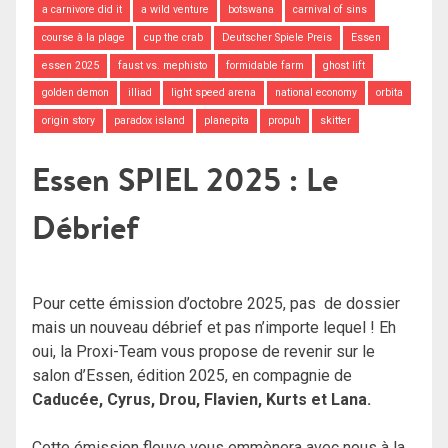
a carnivore did it
a wild venture
botswana
carnival of sins
course à la plage
cup the crab
Deutscher Spiele Preis
Essen
essen 2025
faust vs. mephisto
formidable farm
ghost lift
golden demon
illiad
light speed arena
national economy
orbita
origin story
paradox island
planepita
propuh
skitter
Essen SPIEL 2025 : Le
Débrief
Pour cette émission d’octobre 2025, pas de dossier
mais un nouveau débrief et pas n’importe lequel ! Eh
oui, la Proxi-Team vous propose de revenir sur le
salon d’Essen, édition 2025, en compagnie de
Caducée, Cyrus, Drou, Flavien, Kurts et Lana.
Cette émission fleuve vous emmènera avec nous à la