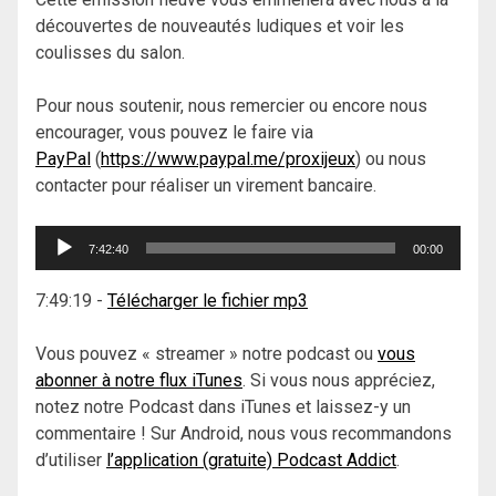
découvertes de nouveautés ludiques et voir les
coulisses du salon.
Pour nous soutenir, nous remercier ou encore nous
encourager, vous pouvez le faire via
PayPal
(
https://www.paypal.me/proxijeux
) ou nous
contacter pour réaliser un virement bancaire.
Lecteur
7:42:40
00:00
audio
7:49:19
-
Télécharger le fichier mp3
Vous pouvez « streamer » notre podcast ou
vous
abonner à notre flux iTunes
. Si vous nous appréciez,
notez notre Podcast dans iTunes et laissez-y un
commentaire ! Sur Android, nous vous recommandons
d’utiliser
l’application (gratuite) Podcast Addict
.