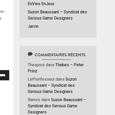
EnVies EnJeux
xi-
Suzon Beaussant – Syndicat des
,
Serious Game Designers
Jarvin
COMMENTAIRES RÉCENTS
Thespios
dans
Thebes – Peter
Prinz
isez
LePionfesseur
dans
Suzon
Beaussant – Syndicat des
hes
Serious Game Designers
/bas
r
Ramiro
dans
Suzon Beaussant –
menter
Syndicat des Serious Game
Designers