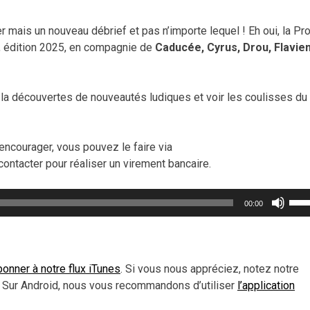
mais un nouveau débrief et pas n’importe lequel ! Eh oui, la Pro
, édition 2025, en compagnie de
Caducée, Cyrus, Drou, Flavien
a découvertes de nouveautés ludiques et voir les coulisses du
encourager, vous pouvez le faire via
contacter pour réaliser un virement bancaire.
Util
00:00
les
flèc
haut
pou
onner à notre flux iTunes
. Si vous nous appréciez, notez notre
aug
 Sur Android, nous vous recommandons d’utiliser
l’application
ou