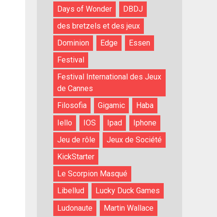
Days of Wonder
DBDJ
des bretzels et des jeux
Dominion
Edge
Essen
Festival
Festival International des Jeux
de Cannes
Filosofia
Gigamic
Haba
Iello
IOS
Ipad
Iphone
Jeu de rôle
Jeux de Société
KickStarter
Le Scorpion Masqué
Libellud
Lucky Duck Games
Ludonaute
Martin Wallace