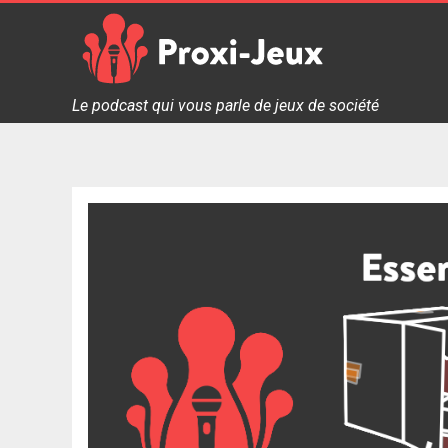
Skip
to
content
Proxi Jeux - Le podcast qui vous parle de jeux de soc
Le podcast qui vous parle de jeux de société