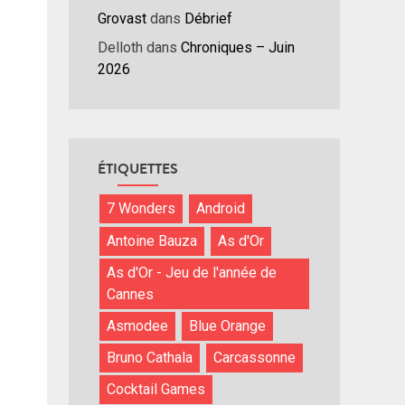
nuer
Grovast
dans
Débrief
Delloth
dans
Chroniques – Juin
ume.
2026
ÉTIQUETTES
7 Wonders
Android
Antoine Bauza
As d'Or
As d'Or - Jeu de l'année de
Cannes
Asmodee
Blue Orange
Bruno Cathala
Carcassonne
Cocktail Games