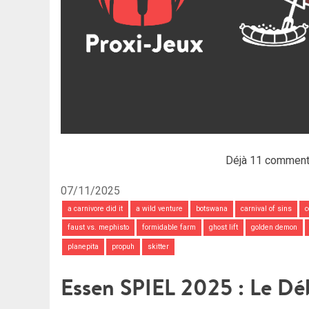
Déjà 11 comment
07/11/2025
a carnivore did it
a wild venture
botswana
carnival of sins
c
faust vs. mephisto
formidable farm
ghost lift
golden demon
planepita
propuh
skitter
Essen SPIEL 2025 : Le Dé