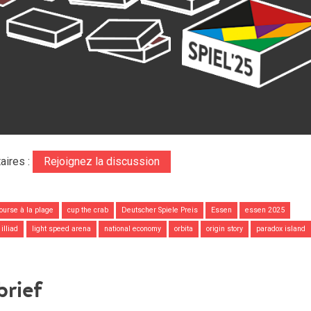
aires :
Rejoignez la discussion
ourse à la plage
cup the crab
Deutscher Spiele Preis
Essen
essen 2025
illiad
light speed arena
national economy
orbita
origin story
paradox island
brief