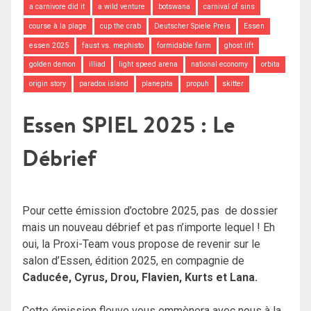
a carnivore did it
a wild venture
botswana
carnival of sins
course à la plage
cup the crab
Deutscher Spiele Preis
Essen
essen 2025
faust vs. mephisto
formidable farm
ghost lift
golden demon
illiad
light speed arena
national economy
orbita
origin story
paradox island
planepita
propuh
skitter
Essen SPIEL 2025 : Le
Débrief
Pour cette émission d’octobre 2025, pas de dossier
mais un nouveau débrief et pas n’importe lequel ! Eh
oui, la Proxi-Team vous propose de revenir sur le
salon d’Essen, édition 2025, en compagnie de
Caducée, Cyrus, Drou, Flavien, Kurts et Lana.
Cette émission fleuve vous emmènera avec nous à la