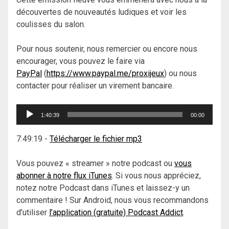
découvertes de nouveautés ludiques et voir les
coulisses du salon.
Pour nous soutenir, nous remercier ou encore nous
encourager, vous pouvez le faire via
PayPal
(
https://www.paypal.me/proxijeux
) ou nous
contacter pour réaliser un virement bancaire.
Lecteur
1:40:39
00:00
audio
7:49:19
-
Télécharger le fichier mp3
Vous pouvez « streamer » notre podcast ou
vous
abonner à notre flux iTunes
. Si vous nous appréciez,
notez notre Podcast dans iTunes et laissez-y un
commentaire ! Sur Android, nous vous recommandons
d’utiliser
l’application (gratuite) Podcast Addict
.