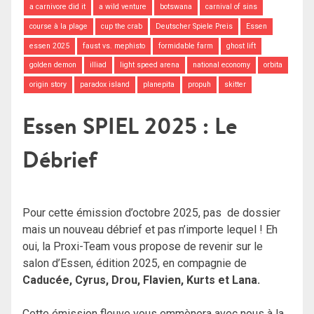
a carnivore did it
a wild venture
botswana
carnival of sins
course à la plage
cup the crab
Deutscher Spiele Preis
Essen
essen 2025
faust vs. mephisto
formidable farm
ghost lift
golden demon
illiad
light speed arena
national economy
orbita
origin story
paradox island
planepita
propuh
skitter
Essen SPIEL 2025 : Le
Débrief
Pour cette émission d’octobre 2025, pas de dossier
mais un nouveau débrief et pas n’importe lequel ! Eh
oui, la Proxi-Team vous propose de revenir sur le
salon d’Essen, édition 2025, en compagnie de
Caducée, Cyrus, Drou, Flavien, Kurts et Lana.
Cette émission fleuve vous emmènera avec nous à la