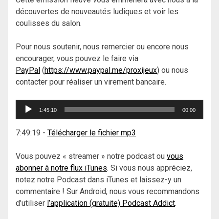
découvertes de nouveautés ludiques et voir les
coulisses du salon.
Pour nous soutenir, nous remercier ou encore nous
encourager, vous pouvez le faire via
PayPal
(
https://www.paypal.me/proxijeux
) ou nous
contacter pour réaliser un virement bancaire.
Lecteur
1:45:10
00:00
audio
7:49:19
-
Télécharger le fichier mp3
Vous pouvez « streamer » notre podcast ou
vous
abonner à notre flux iTunes
. Si vous nous appréciez,
notez notre Podcast dans iTunes et laissez-y un
commentaire ! Sur Android, nous vous recommandons
d’utiliser
l’application (gratuite) Podcast Addict
.