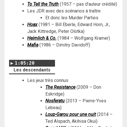
To Tell the Truth
(1957 – pas d’auteur crédité)
Les JDR avec des scénarios à traître
Et donc les Murder Parties
Hoax
(1981 – Bill Eberle, Edward Horn, Jr.,
Jack Kittredge, Peter Olotka)
Heimlich & Co.
(
1984 – Wolfgang Kramer
)
Mafia
(1986 – Dimitry Davidoff)
1:05:20
Les descendants
Les jeux très connus
The Resistance
(2009 – Don
Eskridge)
Nosferatu
(2013 – Pierre-Yves
Lebeau)
Loup-Garou
pour une nuit
(2014 –
Ted Alspach, Akihisa Okui)