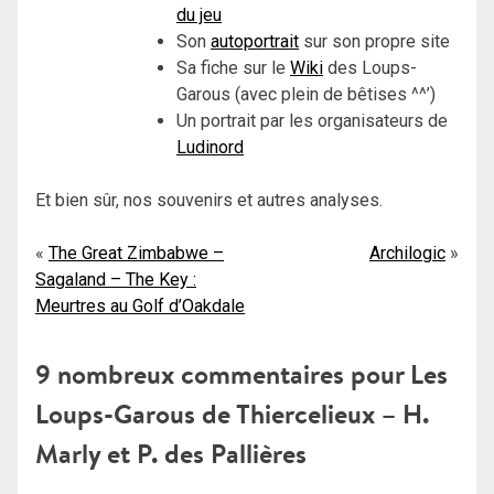
du jeu
Son
autoportrait
sur son propre site
Sa fiche sur le
Wiki
des Loups-
Garous (avec plein de bêtises ^^’)
Un portrait par les organisateurs de
Ludinord
Et bien sûr, nos souvenirs et autres analyses.
Navigation
The Great Zimbabwe –
Archilogic
Sagaland – The Key :
de
Meurtres au Golf d’Oakdale
l’article
9 nombreux commentaires pour
Les
Loups-Garous de Thiercelieux – H.
Marly et P. des Pallières