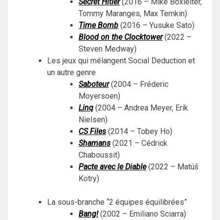
Secret Hitler
(2016 – Mike Boxleiter,
Tommy Maranges, Max Temkin)
Time Bomb
(2016 – Yusuke Sato)
Blood on the Clocktower
(2022 –
Steven Medway)
Les jeux qui mélangent Social Deduction et
un autre genre
Saboteur
(2004 – Fréderic
Moyersoen)
Linq
(2004 – Andrea Meyer, Erik
Nielsen)
CS Files
(2014 – Tobey Ho)
Shamans
(2021 – Cédrick
Chaboussit)
Pacte avec le Diable
(2022 – Matúš
Kotry)
La sous-branche “2 équipes équilibrées”
Bang!
(2002 – Emiliano Sciarra)