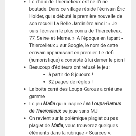
Le choix de Thiercelieux est né d’une
boutade. Dans ce village réside l’écrivain Éric
Holder, qui a débuté la première nouvelle de
son recueil La Belle Jardinière ainsi : « Je
suis l’écrivain le plus connu de Thiercelieux,
77, Seine-et-Marne. ». A l’époque en tapant «
Thiercelieux » sur Google, le nom de cette
écrivain apparaissait en premier. Le défi
(humoristique) a consisté à lui damer le pion !
Beaucoup d’éditeurs ont refusé le jeu :
à partir de 8 joueurs !
32 pages de règles !
La boite carré des Loups-Garous a créé une
gamme
Le jeu
Mafia
qui a inspiré
Les Loups-Garous
de Thiercelieux
se joue sans MJ
On revient sur la polémique plagiat ou pas
plagiat de
Mafia
, vous trouverez quelques
éléments dans la rubrique « Sources ».