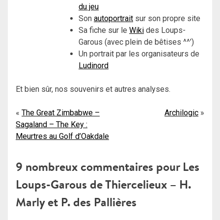
du jeu
Son
autoportrait
sur son propre site
Sa fiche sur le
Wiki
des Loups-
Garous (avec plein de bêtises ^^’)
Un portrait par les organisateurs de
Ludinord
Et bien sûr, nos souvenirs et autres analyses.
Navigation
The Great Zimbabwe –
Archilogic
Sagaland – The Key :
de
Meurtres au Golf d’Oakdale
l’article
9 nombreux commentaires pour
Les
Loups-Garous de Thiercelieux – H.
Marly et P. des Pallières