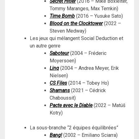
Secret Hitler
(2016 – Mike Boxleiter,
Tommy Maranges, Max Temkin)
Time Bomb
(2016 – Yusuke Sato)
Blood on the Clocktower
(2022 –
Steven Medway)
Les jeux qui mélangent Social Deduction et
un autre genre
Saboteur
(2004 – Fréderic
Moyersoen)
Linq
(2004 – Andrea Meyer, Erik
Nielsen)
CS Files
(2014 – Tobey Ho)
Shamans
(2021 – Cédrick
Chaboussit)
Pacte avec le Diable
(2022 – Matúš
Kotry)
La sous-branche “2 équipes équilibrées”
Bang!
(2002 – Emiliano Sciarra)