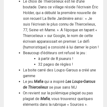
Le choix de Thiercelieux est né d’une
boutade. Dans ce village réside l’écrivain Éric
Holder, qui a débuté la première nouvelle de
son recueil La Belle Jardinière ainsi : « Je
suis l’écrivain le plus connu de Thiercelieux,
77, Seine-et-Marne. ». A l’époque en tapant «
Thiercelieux » sur Google, le nom de cette
écrivain apparaissait en premier. Le défi
(humoristique) a consisté à lui damer le pion !
Beaucoup d’éditeurs ont refusé le jeu :
à partir de 8 joueurs !
32 pages de règles !
La boite carré des Loups-Garous a créé une
gamme
Le jeu
Mafia
qui a inspiré
Les Loups-Garous
de Thiercelieux
se joue sans MJ
On revient sur la polémique plagiat ou pas
plagiat de
Mafia
, vous trouverez quelques
éléments dans la rubrique « Sources ».