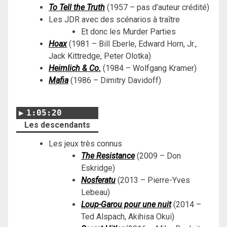
To Tell the Truth
(1957 – pas d’auteur crédité)
Les JDR avec des scénarios à traître
Et donc les Murder Parties
Hoax
(1981 – Bill Eberle, Edward Horn, Jr.,
Jack Kittredge, Peter Olotka)
Heimlich & Co.
(
1984 – Wolfgang Kramer
)
Mafia
(1986 – Dimitry Davidoff)
1:05:20
Les descendants
Les jeux très connus
The Resistance
(2009 – Don
Eskridge)
Nosferatu
(2013 – Pierre-Yves
Lebeau)
Loup-Garou
pour une nuit
(2014 –
Ted Alspach, Akihisa Okui)