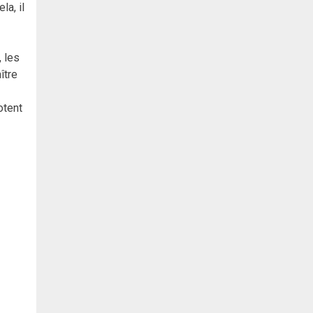
la, il
, les
ître
otent