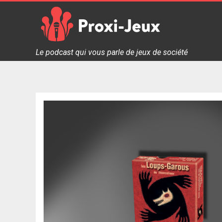
Skip
to
content
Proxi Jeux - Le podcast qui vous parle de jeux de soc
Le podcast qui vous parle de jeux de société