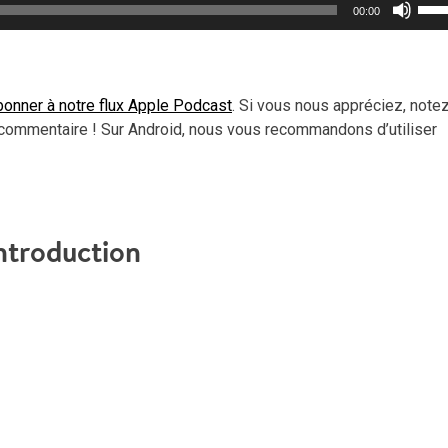
Util
00:00
les
flèc
haut
pou
onner à notre flux Apple Podcast
. Si vous nous appréciez, note
aug
commentaire ! Sur Android, nous vous recommandons d’utiliser
ou
dimi
le
vol
ntroduction