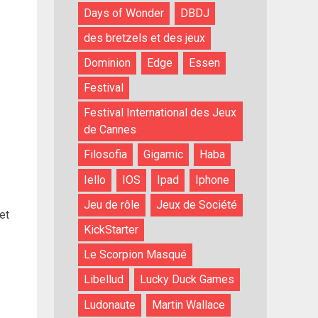
Days of Wonder
DBDJ
des bretzels et des jeux
Dominion
Edge
Essen
Festival
Festival International des Jeux
de Cannes
Filosofia
Gigamic
Haba
Iello
IOS
Ipad
Iphone
Jeu de rôle
Jeux de Société
et
KickStarter
Le Scorpion Masqué
Libellud
Lucky Duck Games
Ludonaute
Martin Wallace