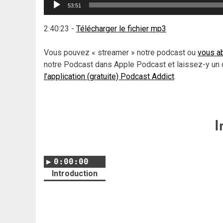
Lecteur
53:51
audio
2:40:23
-
Télécharger le fichier mp3
Vous pouvez « streamer » notre podcast ou
vous ab
notre Podcast dans Apple Podcast et laissez-y un 
l’application (gratuite) Podcast Addict
.
I
0:00:00
Introduction