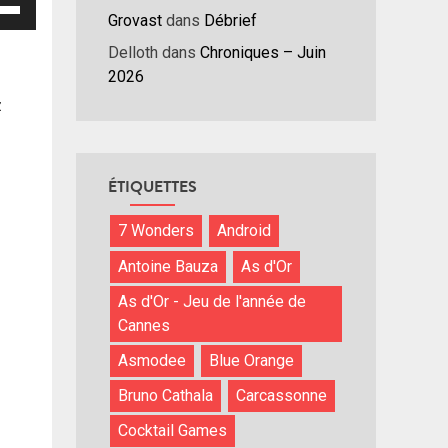
isez
Grovast
dans
Débrief
hes
Delloth
dans
Chroniques – Juin
/bas
2026
r
z
menter
nuer
ÉTIQUETTES
ume.
7 Wonders
Android
Antoine Bauza
As d'Or
As d'Or - Jeu de l'année de
Cannes
Asmodee
Blue Orange
Bruno Cathala
Carcassonne
Cocktail Games