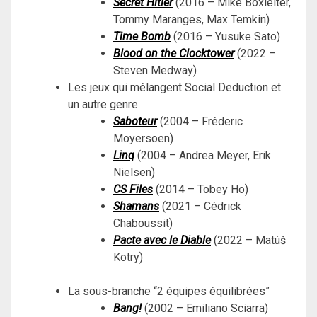
Secret Hitler
(2016 – Mike Boxleiter,
Tommy Maranges, Max Temkin)
Time Bomb
(2016 – Yusuke Sato)
Blood on the Clocktower
(2022 –
Steven Medway)
Les jeux qui mélangent Social Deduction et
un autre genre
Saboteur
(2004 – Fréderic
Moyersoen)
Linq
(2004 – Andrea Meyer, Erik
Nielsen)
CS Files
(2014 – Tobey Ho)
Shamans
(2021 – Cédrick
Chaboussit)
Pacte avec le Diable
(2022 – Matúš
Kotry)
La sous-branche “2 équipes équilibrées”
Bang!
(2002 – Emiliano Sciarra)