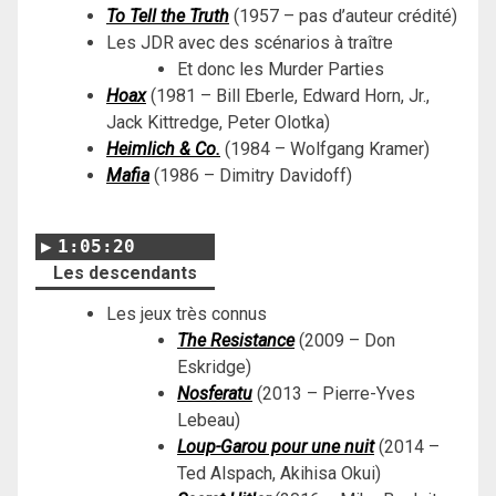
To Tell the Truth
(1957 – pas d’auteur crédité)
Les JDR avec des scénarios à traître
Et donc les Murder Parties
Hoax
(1981 – Bill Eberle, Edward Horn, Jr.,
Jack Kittredge, Peter Olotka)
Heimlich & Co.
(
1984 – Wolfgang Kramer
)
Mafia
(1986 – Dimitry Davidoff)
1:05:20
Les descendants
Les jeux très connus
The Resistance
(2009 – Don
Eskridge)
Nosferatu
(2013 – Pierre-Yves
Lebeau)
Loup-Garou
pour une nuit
(2014 –
Ted Alspach, Akihisa Okui)