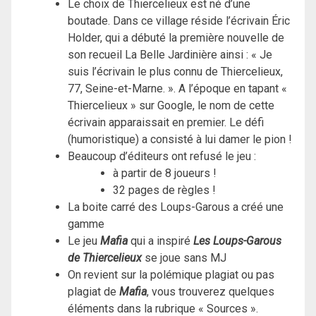
Le choix de Thiercelieux est né d’une
boutade. Dans ce village réside l’écrivain Éric
Holder, qui a débuté la première nouvelle de
son recueil La Belle Jardinière ainsi : « Je
suis l’écrivain le plus connu de Thiercelieux,
77, Seine-et-Marne. ». A l’époque en tapant «
Thiercelieux » sur Google, le nom de cette
écrivain apparaissait en premier. Le défi
(humoristique) a consisté à lui damer le pion !
Beaucoup d’éditeurs ont refusé le jeu :
à partir de 8 joueurs !
32 pages de règles !
La boite carré des Loups-Garous a créé une
gamme
Le jeu
Mafia
qui a inspiré
Les Loups-Garous
de Thiercelieux
se joue sans MJ
On revient sur la polémique plagiat ou pas
plagiat de
Mafia
, vous trouverez quelques
éléments dans la rubrique « Sources ».