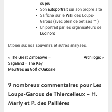
du jeu
Son
autoportrait
sur son propre site
Sa fiche sur le
Wiki
des Loups-
Garous (avec plein de bêtises ^^’)
Un portrait par les organisateurs de
Ludinord
Et bien sûr, nos souvenirs et autres analyses.
Navigation
The Great Zimbabwe –
Archilogic
Sagaland – The Key :
de
Meurtres au Golf d’Oakdale
l’article
9 nombreux commentaires pour
Les
Loups-Garous de Thiercelieux – H.
Marly et P. des Pallières