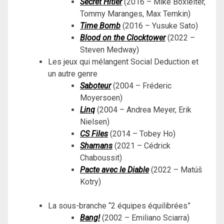
Secret Hitler
(2016 – Mike Boxleiter,
Tommy Maranges, Max Temkin)
Time Bomb
(2016 – Yusuke Sato)
Blood on the Clocktower
(2022 –
Steven Medway)
Les jeux qui mélangent Social Deduction et
un autre genre
Saboteur
(2004 – Fréderic
Moyersoen)
Linq
(2004 – Andrea Meyer, Erik
Nielsen)
CS Files
(2014 – Tobey Ho)
Shamans
(2021 – Cédrick
Chaboussit)
Pacte avec le Diable
(2022 – Matúš
Kotry)
La sous-branche “2 équipes équilibrées”
Bang!
(2002 – Emiliano Sciarra)