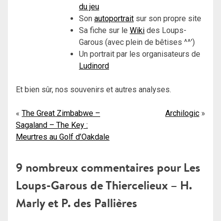
du jeu
Son
autoportrait
sur son propre site
Sa fiche sur le
Wiki
des Loups-
Garous (avec plein de bêtises ^^’)
Un portrait par les organisateurs de
Ludinord
Et bien sûr, nos souvenirs et autres analyses.
Navigation
The Great Zimbabwe –
Archilogic
Sagaland – The Key :
de
Meurtres au Golf d’Oakdale
l’article
9 nombreux commentaires pour
Les
Loups-Garous de Thiercelieux – H.
Marly et P. des Pallières