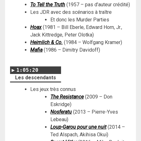
To Tell the Truth
(1957 – pas d’auteur crédité)
Les JDR avec des scénarios à traître
Et donc les Murder Parties
Hoax
(1981 – Bill Eberle, Edward Horn, Jr.,
Jack Kittredge, Peter Olotka)
Heimlich & Co.
(
1984 – Wolfgang Kramer
)
Mafia
(1986 – Dimitry Davidoff)
1:05:20
Les descendants
Les jeux très connus
The Resistance
(2009 – Don
Eskridge)
Nosferatu
(2013 – Pierre-Yves
Lebeau)
Loup-Garou
pour une nuit
(2014 –
Ted Alspach, Akihisa Okui)