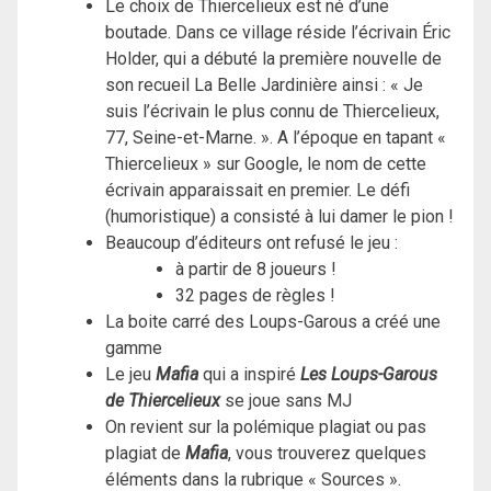
Le choix de Thiercelieux est né d’une
boutade. Dans ce village réside l’écrivain Éric
Holder, qui a débuté la première nouvelle de
son recueil La Belle Jardinière ainsi : « Je
suis l’écrivain le plus connu de Thiercelieux,
77, Seine-et-Marne. ». A l’époque en tapant «
Thiercelieux » sur Google, le nom de cette
écrivain apparaissait en premier. Le défi
(humoristique) a consisté à lui damer le pion !
Beaucoup d’éditeurs ont refusé le jeu :
à partir de 8 joueurs !
32 pages de règles !
La boite carré des Loups-Garous a créé une
gamme
Le jeu
Mafia
qui a inspiré
Les Loups-Garous
de Thiercelieux
se joue sans MJ
On revient sur la polémique plagiat ou pas
plagiat de
Mafia
, vous trouverez quelques
éléments dans la rubrique « Sources ».