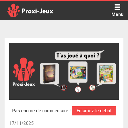
Skip
to
Menu
content
Proxi Jeux - Le podcast qui vous parle de jeux de société
Pas encore de commentaire !
Entamez le débat
17/11/2025