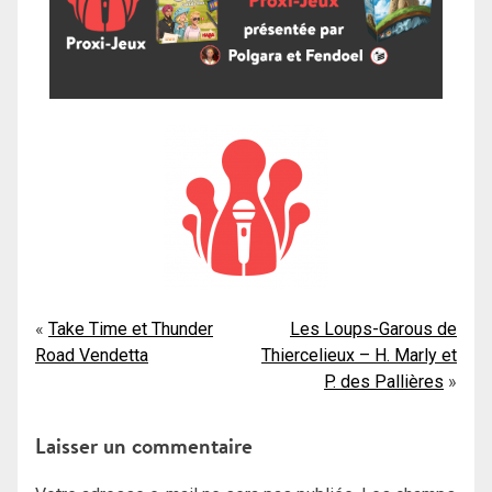
Navigation
Take Time et Thunder
Les Loups-Garous de
Road Vendetta
Thiercelieux – H. Marly et
de
P. des Pallières
l’article
Laisser un commentaire