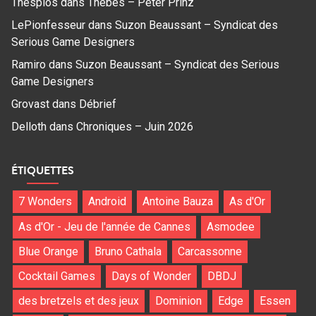
Thespios
dans
Thebes – Peter Prinz
LePionfesseur
dans
Suzon Beaussant – Syndicat des
Serious Game Designers
Ramiro
dans
Suzon Beaussant – Syndicat des Serious
Game Designers
Grovast
dans
Débrief
Delloth
dans
Chroniques – Juin 2026
ÉTIQUETTES
7 Wonders
Android
Antoine Bauza
As d'Or
As d'Or - Jeu de l'année de Cannes
Asmodee
Blue Orange
Bruno Cathala
Carcassonne
Cocktail Games
Days of Wonder
DBDJ
des bretzels et des jeux
Dominion
Edge
Essen