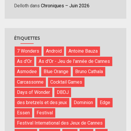
Delloth
dans
Chroniques – Juin 2026
ÉTIQUETTES
7 Wonders
Android
Antoine Bauza
As d'Or
As d'Or - Jeu de l'année de Cannes
Asmodee
Blue Orange
Bruno Cathala
Carcassonne
Cocktail Games
Days of Wonder
DBDJ
des bretzels et des jeux
Dominion
Edge
Essen
Festival
Festival International des Jeux de Cannes