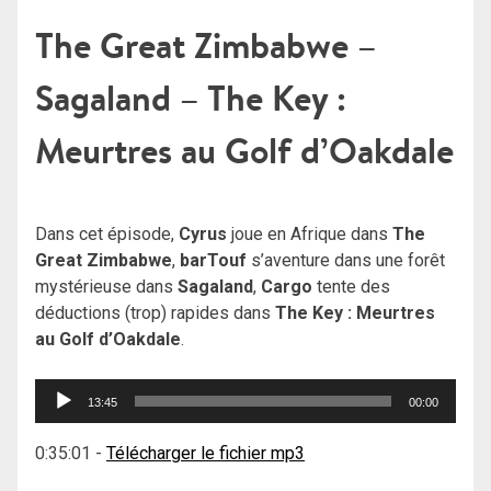
The Great Zimbabwe –
Sagaland – The Key :
Meurtres au Golf d’Oakdale
Dans cet épisode,
Cyrus
joue en Afrique dans
The
Great Zimbabwe
,
barTouf
s’aventure dans une forêt
mystérieuse dans
Sagaland
,
Cargo
tente des
déductions (trop) rapides dans
The Key : Meurtres
au Golf d’Oakdale
.
Lecteur
13:45
00:00
audio
0:35:01
-
Télécharger le fichier mp3