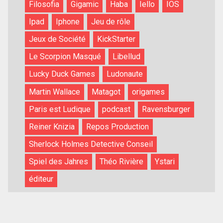
Filosofia
Gigamic
Haba
Iello
IOS
Ipad
Iphone
Jeu de rôle
Jeux de Société
KickStarter
Le Scorpion Masqué
Libellud
Lucky Duck Games
Ludonaute
Martin Wallace
Matagot
origames
Paris est Ludique
podcast
Ravensburger
Reiner Knizia
Repos Production
Sherlock Holmes Detective Conseil
Spiel des Jahres
Théo Rivière
Ystari
éditeur