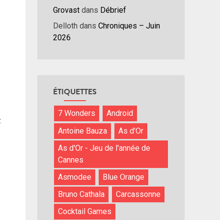
Grovast
dans
Débrief
Delloth
dans
Chroniques – Juin
2026
ÉTIQUETTES
7 Wonders
Android
z
Antoine Bauza
As d'Or
As d'Or - Jeu de l'année de
Cannes
Asmodee
Blue Orange
Bruno Cathala
Carcassonne
Cocktail Games