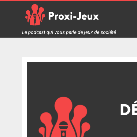
Skip
to
content
Proxi Jeux - Le podcast qui vous parle de jeux de soc
Le podcast qui vous parle de jeux de société