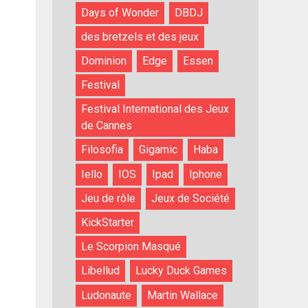
Days of Wonder
DBDJ
des bretzels et des jeux
Dominion
Edge
Essen
Festival
Festival International des Jeux
de Cannes
Filosofia
Gigamic
Haba
Iello
IOS
Ipad
Iphone
Jeu de rôle
Jeux de Société
KickStarter
Le Scorpion Masqué
Libellud
Lucky Duck Games
Ludonaute
Martin Wallace