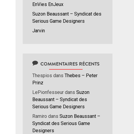
EnVies EnJeux
/bas
r
Suzon Beaussant – Syndicat des
menter
Serious Game Designers
Jarvin
nuer
ume.
COMMENTAIRES RÉCENTS
Thespios
dans
Thebes – Peter
Prinz
LePionfesseur
dans
Suzon
Beaussant – Syndicat des
Serious Game Designers
Ramiro
dans
Suzon Beaussant –
Syndicat des Serious Game
Designers