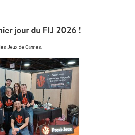
haut
pou
aug
er jour du FIJ 2026 !
ou
dimi
le
l des Jeux de Cannes.
vol