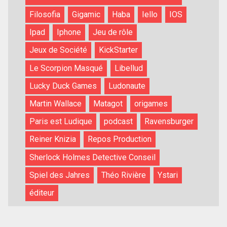
Filosofia
Gigamic
Haba
Iello
IOS
Ipad
Iphone
Jeu de rôle
Jeux de Société
KickStarter
Le Scorpion Masqué
Libellud
Lucky Duck Games
Ludonaute
Martin Wallace
Matagot
origames
Paris est Ludique
podcast
Ravensburger
Reiner Knizia
Repos Production
Sherlock Holmes Detective Conseil
Spiel des Jahres
Théo Rivière
Ystari
éditeur