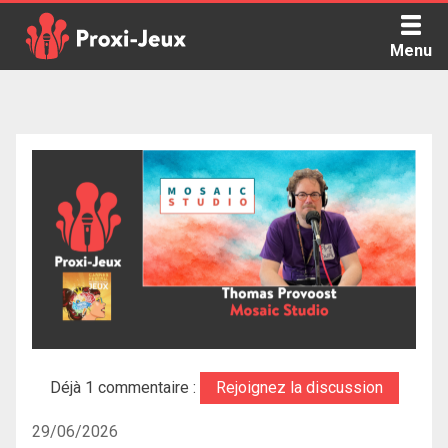
Skip
to
Menu
content
Proxi Jeux - Le podcast qui vous parle de jeux de société
Déjà 1 commentaire :
Rejoignez la discussion
29/06/2026