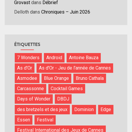
Grovast
dans
Débrief
Delloth
dans
Chroniques – Juin 2026
ÉTIQUETTES
7 Wonders
Android
Antoine Bauza
As d'Or
As d'Or - Jeu de l'année de Cannes
Asmodee
Blue Orange
Bruno Cathala
Carcassonne
Cocktail Games
Days of Wonder
DBDJ
des bretzels et des jeux
Dominion
Edge
Essen
Festival
Festival International des Jeux de Cannes