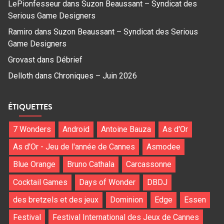
LePionfesseur
dans
Suzon Beaussant – Syndicat des
Serious Game Designers
Ramiro
dans
Suzon Beaussant – Syndicat des Serious
Game Designers
Grovast
dans
Débrief
Delloth
dans
Chroniques – Juin 2026
ÉTIQUETTES
7 Wonders
Android
Antoine Bauza
As d'Or
As d'Or - Jeu de l'année de Cannes
Asmodee
Blue Orange
Bruno Cathala
Carcassonne
Cocktail Games
Days of Wonder
DBDJ
des bretzels et des jeux
Dominion
Edge
Essen
Festival
Festival International des Jeux de Cannes