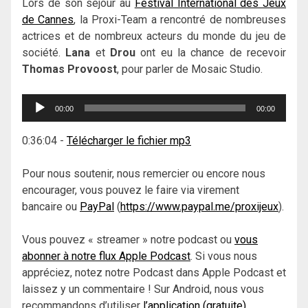
Lors de son séjour au
Festival International des Jeux
de Cannes
, la Proxi-Team a rencontré de nombreuses
actrices et de nombreux acteurs du monde du jeu de
société.
Lana
et
Drou
ont eu la chance de recevoir
Thomas Provoost
, pour parler de Mosaic Studio.
Lecteur
00:00
00:00
audio
0:36:04
-
Télécharger le fichier mp3
Pour nous soutenir, nous remercier ou encore nous
encourager, vous pouvez le faire via virement
bancaire ou
PayPal
(
https://www.paypal.me/proxijeux
).
Vous pouvez « streamer » notre podcast ou
vous
abonner à notre flux Apple Podcast
. Si vous nous
appréciez, notez notre Podcast dans Apple Podcast et
laissez y un commentaire ! Sur Android, nous vous
recommandons d’utiliser
l’application (gratuite)