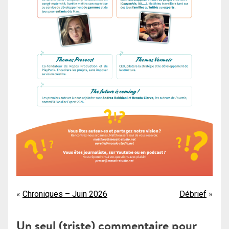
Navigation
Chroniques – Juin 2026
Débrief
de
Un seul (triste) commentaire pour