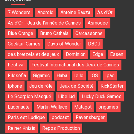
7 Wonders
Android
Antoine Bauza
As d'Or
As d'Or - Jeu de l'année de Cannes
Asmodee
Blue Orange
Bruno Cathala
Carcassonne
Cocktail Games
Days of Wonder
DBDJ
des bretzels et des jeux
Dominion
Edge
Essen
Festival
Festival International des Jeux de Cannes
Filosofia
Gigamic
Haba
Iello
IOS
Ipad
Iphone
Jeu de rôle
Jeux de Société
KickStarter
Le Scorpion Masqué
Libellud
Lucky Duck Games
Ludonaute
Martin Wallace
Matagot
origames
Paris est Ludique
podcast
Ravensburger
Reiner Knizia
Repos Production