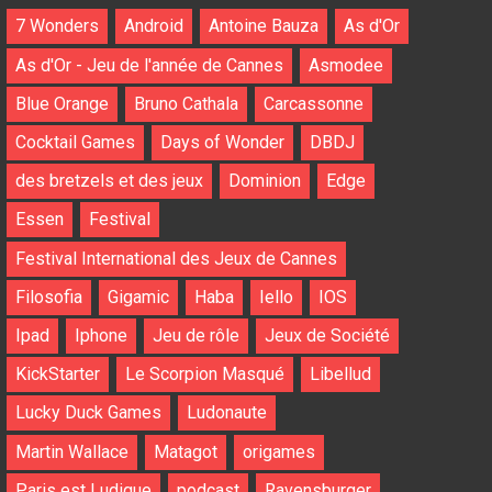
7 Wonders
Android
Antoine Bauza
As d'Or
As d'Or - Jeu de l'année de Cannes
Asmodee
Blue Orange
Bruno Cathala
Carcassonne
Cocktail Games
Days of Wonder
DBDJ
des bretzels et des jeux
Dominion
Edge
Essen
Festival
Festival International des Jeux de Cannes
Filosofia
Gigamic
Haba
Iello
IOS
Ipad
Iphone
Jeu de rôle
Jeux de Société
KickStarter
Le Scorpion Masqué
Libellud
Lucky Duck Games
Ludonaute
Martin Wallace
Matagot
origames
Paris est Ludique
podcast
Ravensburger