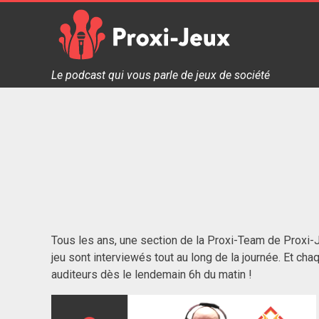
Skip
to
content
Proxi Jeux - Le podcast qui vous parle de jeux de soc
Le podcast qui vous parle de jeux de société
Tous les ans, une section de la Proxi-Team de Proxi-J
jeu sont interviewés tout au long de la journée. Et cha
auditeurs dès le lendemain 6h du matin !