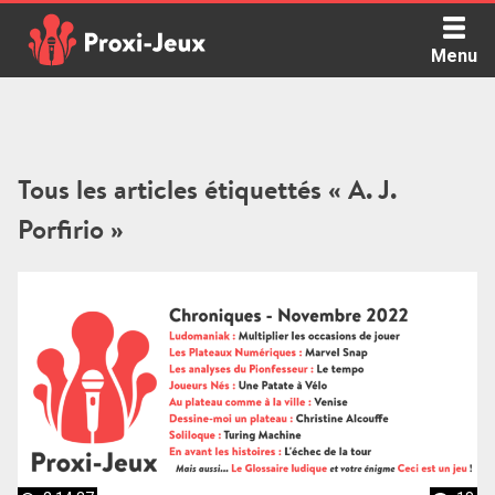
Skip
to
Menu
content
Proxi Jeux - Le podcast qui vous parle de jeux de société
Tous les articles étiquettés « A. J.
Porfirio »