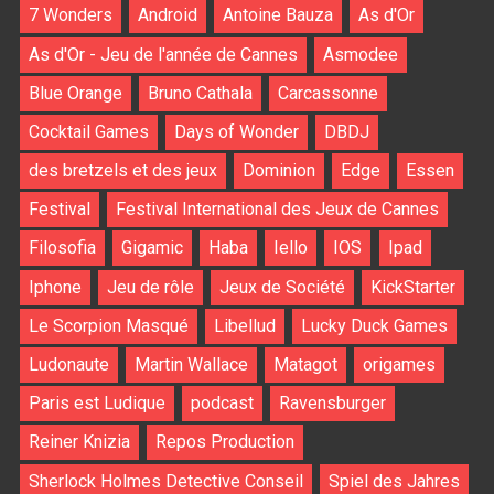
7 Wonders
Android
Antoine Bauza
As d'Or
As d'Or - Jeu de l'année de Cannes
Asmodee
Blue Orange
Bruno Cathala
Carcassonne
Cocktail Games
Days of Wonder
DBDJ
des bretzels et des jeux
Dominion
Edge
Essen
Festival
Festival International des Jeux de Cannes
Filosofia
Gigamic
Haba
Iello
IOS
Ipad
Iphone
Jeu de rôle
Jeux de Société
KickStarter
Le Scorpion Masqué
Libellud
Lucky Duck Games
Ludonaute
Martin Wallace
Matagot
origames
Paris est Ludique
podcast
Ravensburger
Reiner Knizia
Repos Production
Sherlock Holmes Detective Conseil
Spiel des Jahres