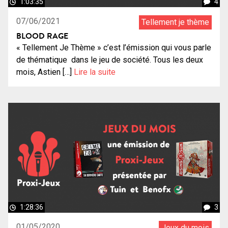
1:03:35
4
07/06/2021
Tellement je thème
BLOOD RAGE
« Tellement Je Thème » c’est l’émission qui vous parle
de thématique dans le jeu de société. Tous les deux
mois, Astien […]
Lire la suite
1:28:36
3
01/05/2020
Jeux du mois