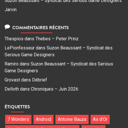
Suzon Beaussant – Syndicat des Serious Game Designers
Jarvin
COMMENTAIRES RÉCENTS
Thespios
dans
Thebes – Peter Prinz
LePionfesseur
dans
Suzon Beaussant – Syndicat des
Serious Game Designers
Ramiro
dans
Suzon Beaussant – Syndicat des Serious
Game Designers
Grovast
dans
Débrief
Delloth
dans
Chroniques – Juin 2026
ÉTIQUETTES
7 Wonders
Android
Antoine Bauza
As d'Or