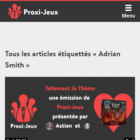
Skip
to
Menu
content
Proxi Jeux - Le podcast qui vous parle de jeux de société
Tous les articles étiquettés « Adrian
Smith »