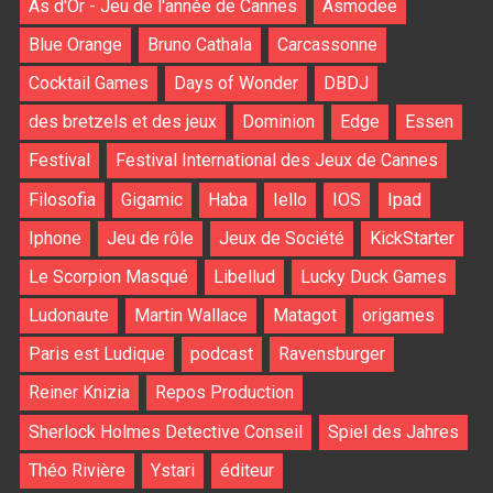
As d'Or - Jeu de l'année de Cannes
Asmodee
Blue Orange
Bruno Cathala
Carcassonne
Cocktail Games
Days of Wonder
DBDJ
des bretzels et des jeux
Dominion
Edge
Essen
Festival
Festival International des Jeux de Cannes
Filosofia
Gigamic
Haba
Iello
IOS
Ipad
Iphone
Jeu de rôle
Jeux de Société
KickStarter
Le Scorpion Masqué
Libellud
Lucky Duck Games
Ludonaute
Martin Wallace
Matagot
origames
Paris est Ludique
podcast
Ravensburger
Reiner Knizia
Repos Production
Sherlock Holmes Detective Conseil
Spiel des Jahres
Théo Rivière
Ystari
éditeur