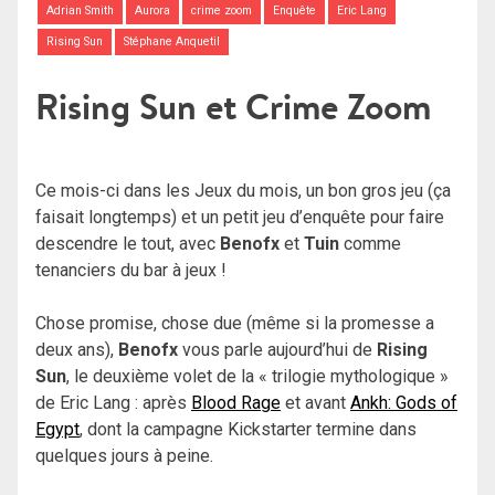
Adrian Smith
Aurora
crime zoom
Enquête
Eric Lang
Rising Sun
Stéphane Anquetil
Rising Sun et Crime Zoom
Ce mois-ci dans les Jeux du mois, un bon gros jeu (ça
faisait longtemps) et un petit jeu d’enquête pour faire
descendre le tout, avec
Benofx
et
Tuin
comme
tenanciers du bar à jeux !
Chose promise, chose due (même si la promesse a
deux ans),
Benofx
vous parle aujourd’hui de
Rising
Sun
, le deuxième volet de la « trilogie mythologique »
de Eric Lang : après
Blood Rage
et avant
Ankh: Gods of
Egypt
, dont la campagne Kickstarter termine dans
quelques jours à peine.