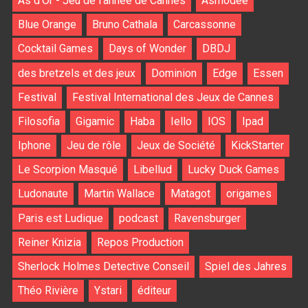
As d'Or - Jeu de l'année de Cannes
Asmodee
Blue Orange
Bruno Cathala
Carcassonne
Cocktail Games
Days of Wonder
DBDJ
des bretzels et des jeux
Dominion
Edge
Essen
Festival
Festival International des Jeux de Cannes
Filosofia
Gigamic
Haba
Iello
IOS
Ipad
Iphone
Jeu de rôle
Jeux de Société
KickStarter
Le Scorpion Masqué
Libellud
Lucky Duck Games
Ludonaute
Martin Wallace
Matagot
origames
Paris est Ludique
podcast
Ravensburger
Reiner Knizia
Repos Production
Sherlock Holmes Detective Conseil
Spiel des Jahres
Théo Rivière
Ystari
éditeur