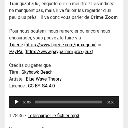
Tuin
quant à lui, enquête sur un meurtre ! Les indices
ne manquent pas, mais il va falloir les regarder d’un
peu plus près… Il va donc vous parler de
Crime Zoom
.
Pour nous soutenir, nous remercier ou encore nous
encourager, vous pouvez le faire via
Tipeee
(
https://www.tipeee.com/proxi-jeux
) ou
PayPal
(
https://www.paypal.me/proxijeux
).
Crédits du générique
Titre :
Skyhawk Beach
Artiste :
Blue Wave Theory
Licence :
CC BY-SA 4.0
Lecteur
00:00
00:00
audio
1:28:36
-
Télécharger le fichier mp3