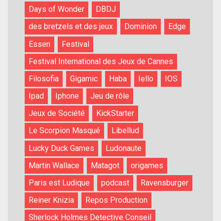
Days of Wonder
DBDJ
des bretzels et des jeux
Dominion
Edge
Essen
Festival
Festival International des Jeux de Cannes
Filosofia
Gigamic
Haba
Iello
IOS
Ipad
Iphone
Jeu de rôle
Jeux de Société
KickStarter
Le Scorpion Masqué
Libellud
Lucky Duck Games
Ludonaute
Martin Wallace
Matagot
origames
Paris est Ludique
podcast
Ravensburger
Reiner Knizia
Repos Production
Sherlock Holmes Detective Conseil