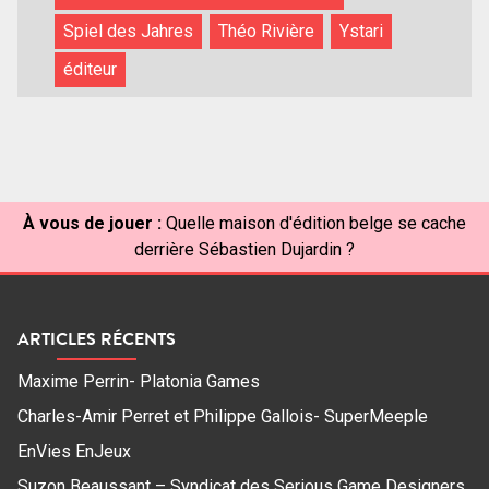
Spiel des Jahres
Théo Rivière
Ystari
éditeur
À vous de jouer :
Quelle maison d'édition belge se cache
derrière Sébastien Dujardin ?
ARTICLES RÉCENTS
Maxime Perrin- Platonia Games
Charles-Amir Perret et Philippe Gallois- SuperMeeple
EnVies EnJeux
Suzon Beaussant – Syndicat des Serious Game Designers