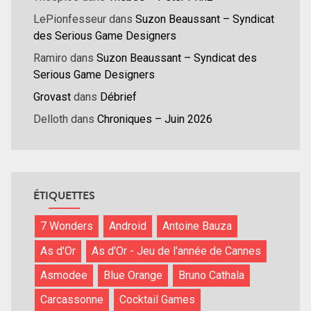
LePionfesseur
dans
Suzon Beaussant – Syndicat
des Serious Game Designers
Ramiro
dans
Suzon Beaussant – Syndicat des
Serious Game Designers
Grovast
dans
Débrief
Delloth
dans
Chroniques – Juin 2026
ÉTIQUETTES
7 Wonders
Android
Antoine Bauza
As d'Or
As d'Or - Jeu de l'année de Cannes
Asmodee
Blue Orange
Bruno Cathala
Carcassonne
Cocktail Games