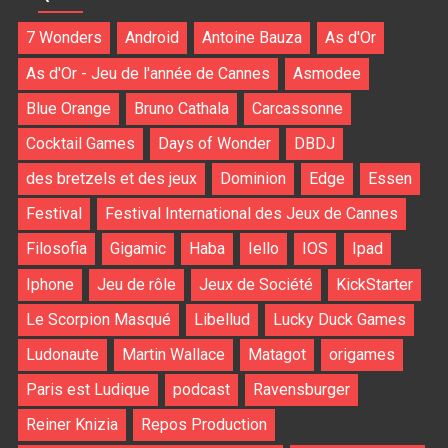
7 Wonders
Android
Antoine Bauza
As d'Or
As d'Or - Jeu de l'année de Cannes
Asmodee
Blue Orange
Bruno Cathala
Carcassonne
Cocktail Games
Days of Wonder
DBDJ
des bretzels et des jeux
Dominion
Edge
Essen
Festival
Festival International des Jeux de Cannes
Filosofia
Gigamic
Haba
Iello
IOS
Ipad
Iphone
Jeu de rôle
Jeux de Société
KickStarter
Le Scorpion Masqué
Libellud
Lucky Duck Games
Ludonaute
Martin Wallace
Matagot
origames
Paris est Ludique
podcast
Ravensburger
Reiner Knizia
Repos Production