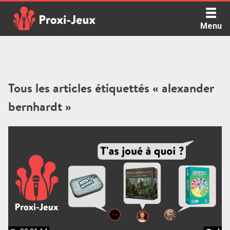
Skip
to
Menu
content
Proxi Jeux - Le podcast qui vous parle de jeux de société
Tous les articles étiquettés « alexander
bernhardt »