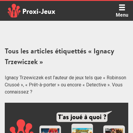
Skip
to
Menu
content
Proxi Jeux - Le podcast qui vous parle de jeux de société
Tous les articles étiquettés « Ignacy
Trzewiczek »
Ignacy Trzewiczek est l’auteur de jeux tels que « Robinson
Crusoé », « Prêt-à-porter » ou encore « Detective ». Vous
connaissez ?