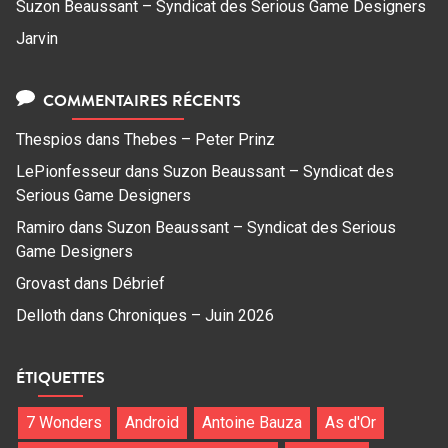
Suzon Beaussant – Syndicat des Serious Game Designers
Jarvin
COMMENTAIRES RÉCENTS
Thespios
dans
Thebes – Peter Prinz
LePionfesseur
dans
Suzon Beaussant – Syndicat des
Serious Game Designers
Ramiro
dans
Suzon Beaussant – Syndicat des Serious
Game Designers
Grovast
dans
Débrief
Delloth
dans
Chroniques – Juin 2026
ÉTIQUETTES
7 Wonders
Android
Antoine Bauza
As d'Or