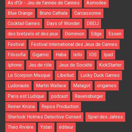
As d'Or - Jeu de l'année de Cannes
Asmodee
Blue Orange
Bruno Cathala
Carcassonne
Cocktail Games
Days of Wonder
DBDJ
des bretzels et des jeux
Dominion
Edge
Essen
Festival
Festival International des Jeux de Cannes
Filosofia
Gigamic
Haba
Iello
IOS
Ipad
Iphone
Jeu de rôle
Jeux de Société
KickStarter
Le Scorpion Masqué
Libellud
Lucky Duck Games
Ludonaute
Martin Wallace
Matagot
origames
Paris est Ludique
podcast
Ravensburger
Reiner Knizia
Repos Production
Sherlock Holmes Detective Conseil
Spiel des Jahres
Théo Rivière
Ystari
éditeur