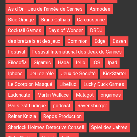
As d'Or - Jeu de l'année de Cannes
Asmodee
Blue Orange
Bruno Cathala
Carcassonne
Cocktail Games
Days of Wonder
DBDJ
des bretzels et des jeux
Dominion
Edge
Essen
Festival
Festival International des Jeux de Cannes
Filosofia
Gigamic
Haba
Iello
IOS
Ipad
Iphone
Jeu de rôle
Jeux de Société
KickStarter
Le Scorpion Masqué
Libellud
Lucky Duck Games
Ludonaute
Martin Wallace
Matagot
origames
Paris est Ludique
podcast
Ravensburger
Reiner Knizia
Repos Production
Sherlock Holmes Detective Conseil
Spiel des Jahres