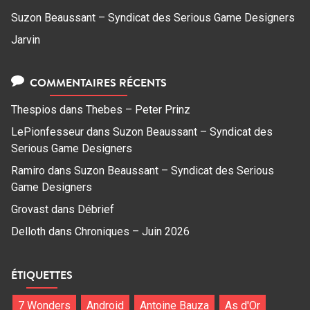
Suzon Beaussant – Syndicat des Serious Game Designers
Jarvin
COMMENTAIRES RÉCENTS
Thespios
dans
Thebes – Peter Prinz
LePionfesseur
dans
Suzon Beaussant – Syndicat des
Serious Game Designers
Ramiro
dans
Suzon Beaussant – Syndicat des Serious
Game Designers
Grovast
dans
Débrief
Delloth
dans
Chroniques – Juin 2026
ÉTIQUETTES
7 Wonders
Android
Antoine Bauza
As d'Or